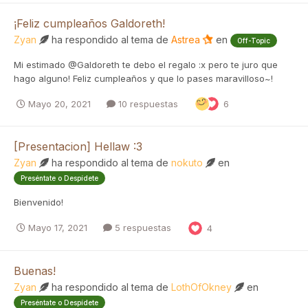
¡Feliz cumpleaños Galdoreth!
Zyan
ha respondido al tema de
Astrea
en
Off-Topic
Mi estimado @Galdoreth te debo el regalo :x pero te juro que
hago alguno! Feliz cumpleaños y que lo pases maravilloso~!
Mayo 20, 2021
10 respuestas
6
[Presentacion] Hellaw :3
Zyan
ha respondido al tema de
nokuto
en
Preséntate o Despídete
Bienvenido!
Mayo 17, 2021
5 respuestas
4
Buenas!
Zyan
ha respondido al tema de
LothOfOkney
en
Preséntate o Despídete