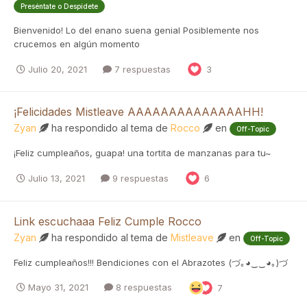
Preséntate o Despídete
Bienvenido! Lo del enano suena genial Posiblemente nos
crucemos en algún momento
Julio 20, 2021
7 respuestas
3
¡Felicidades Mistleave AAAAAAAAAAAAAAHH!
Zyan
ha respondido al tema de
Rocco
en
Off-Topic
¡Feliz cumpleaños, guapa! una tortita de manzanas para tu~
Julio 13, 2021
9 respuestas
6
Link escuchaaa Feliz Cumple Rocco
Zyan
ha respondido al tema de
Mistleave
en
Off-Topic
Feliz cumpleaños!!! Bendiciones con el Abrazotes (づ｡◕‿‿◕｡)づ
Mayo 31, 2021
8 respuestas
7