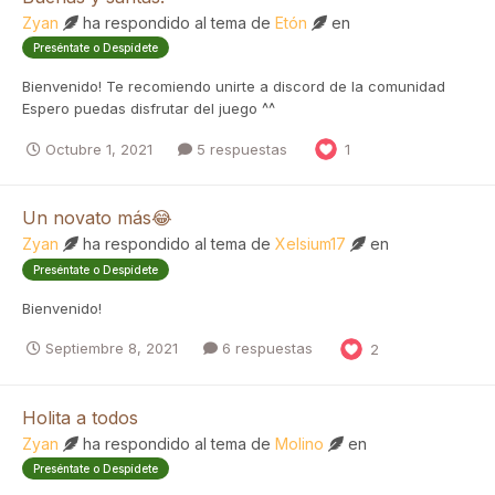
Zyan
ha respondido al tema de
Etón
en
Preséntate o Despídete
Bienvenido! Te recomiendo unirte a discord de la comunidad
Espero puedas disfrutar del juego ^^
Octubre 1, 2021
5 respuestas
1
Un novato más😂
Zyan
ha respondido al tema de
Xelsium17
en
Preséntate o Despídete
Bienvenido!
Septiembre 8, 2021
6 respuestas
2
Holita a todos
Zyan
ha respondido al tema de
Molino
en
Preséntate o Despídete