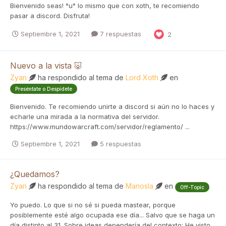
Bienvenido seas! °u° lo mismo que con xoth, te recomiendo
pasar a discord. Disfruta!
Septiembre 1, 2021
7 respuestas
2
Nuevo a la vista 🐷
Zyan
ha respondido al tema de
Lord Xoth
en
Preséntate o Despídete
Bienvenido. Te recomiendo unirte a discord si aún no lo haces y
echarle una mirada a la normativa del servidor.
https://www.mundowarcraft.com/servidor/reglamento/ ...
Septiembre 1, 2021
5 respuestas
¿Quedamos?
Zyan
ha respondido al tema de
Manosla
en
Off-Topic
Yo puedo. Lo que si no sé si pueda mastear, porque
posiblemente esté algo ocupada ese día... Salvo que se haga un
día distinto al 31. Sobre ideas dependería del contexto: He visto...