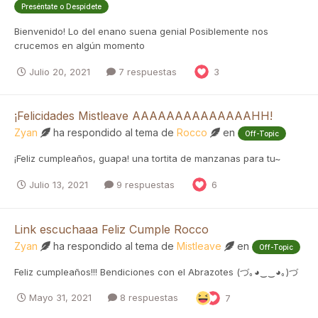
Preséntate o Despídete
Bienvenido! Lo del enano suena genial Posiblemente nos
crucemos en algún momento
Julio 20, 2021
7 respuestas
3
¡Felicidades Mistleave AAAAAAAAAAAAAAHH!
Zyan
ha respondido al tema de
Rocco
en
Off-Topic
¡Feliz cumpleaños, guapa! una tortita de manzanas para tu~
Julio 13, 2021
9 respuestas
6
Link escuchaaa Feliz Cumple Rocco
Zyan
ha respondido al tema de
Mistleave
en
Off-Topic
Feliz cumpleaños!!! Bendiciones con el Abrazotes (づ｡◕‿‿◕｡)づ
Mayo 31, 2021
8 respuestas
7