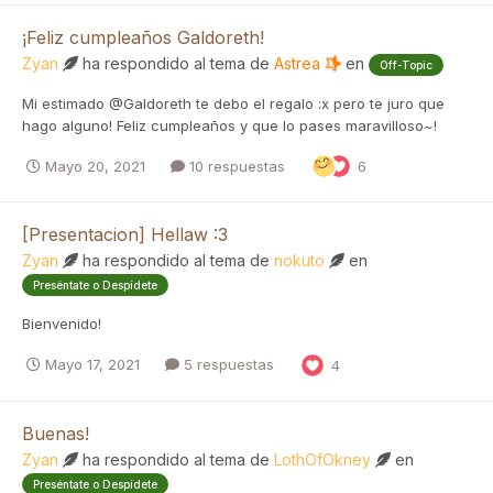
¡Feliz cumpleaños Galdoreth!
Zyan
ha respondido al tema de
Astrea
en
Off-Topic
Mi estimado @Galdoreth te debo el regalo :x pero te juro que
hago alguno! Feliz cumpleaños y que lo pases maravilloso~!
Mayo 20, 2021
10 respuestas
6
[Presentacion] Hellaw :3
Zyan
ha respondido al tema de
nokuto
en
Preséntate o Despídete
Bienvenido!
Mayo 17, 2021
5 respuestas
4
Buenas!
Zyan
ha respondido al tema de
LothOfOkney
en
Preséntate o Despídete