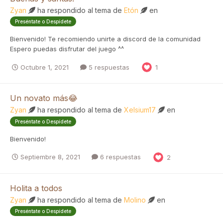
Zyan
ha respondido al tema de
Etón
en
Preséntate o Despídete
Bienvenido! Te recomiendo unirte a discord de la comunidad
Espero puedas disfrutar del juego ^^
Octubre 1, 2021
5 respuestas
1
Un novato más😂
Zyan
ha respondido al tema de
Xelsium17
en
Preséntate o Despídete
Bienvenido!
Septiembre 8, 2021
6 respuestas
2
Holita a todos
Zyan
ha respondido al tema de
Molino
en
Preséntate o Despídete