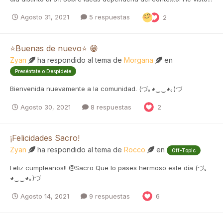
Agosto 31, 2021
5 respuestas
2
⭐Buenas de nuevo⭐ 😁
Zyan
ha respondido al tema de
Morgana
en
Preséntate o Despídete
Bienvenida nuevamente a la comunidad. (づ｡◕‿‿◕｡)づ
Agosto 30, 2021
8 respuestas
2
¡Felicidades Sacro!
Zyan
ha respondido al tema de
Rocco
en
Off-Topic
Feliz cumpleaños!! @Sacro Que lo pases hermoso este día (づ｡
◕‿‿◕｡)づ
Agosto 14, 2021
9 respuestas
6