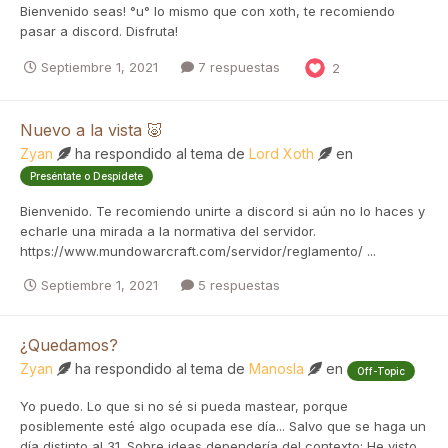
Bienvenido seas! °u° lo mismo que con xoth, te recomiendo
pasar a discord. Disfruta!
Septiembre 1, 2021
7 respuestas
2
Nuevo a la vista 🐷
Zyan
ha respondido al tema de
Lord Xoth
en
Preséntate o Despídete
Bienvenido. Te recomiendo unirte a discord si aún no lo haces y
echarle una mirada a la normativa del servidor.
https://www.mundowarcraft.com/servidor/reglamento/ ...
Septiembre 1, 2021
5 respuestas
¿Quedamos?
Zyan
ha respondido al tema de
Manosla
en
Off-Topic
Yo puedo. Lo que si no sé si pueda mastear, porque
posiblemente esté algo ocupada ese día... Salvo que se haga un
día distinto al 31. Sobre ideas dependería del contexto: He visto...