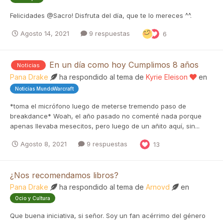
Felicidades @Sacro! Disfruta del día, que te lo mereces ^^.
Agosto 14, 2021
9 respuestas
6
En un día como hoy Cumplimos 8 años
Noticias
Pana Drake
ha respondido al tema de
Kyrie Eleison
en
Noticias MundoWarcraft
*toma el micrófono luego de meterse tremendo paso de
breakdance* Woah, el año pasado no comenté nada porque
apenas llevaba mesecitos, pero luego de un añito aquí, sin...
Agosto 8, 2021
9 respuestas
13
¿Nos recomendamos libros?
Pana Drake
ha respondido al tema de
Arnovd
en
Ocio y Cultura
Que buena iniciativa, si señor. Soy un fan acérrimo del género