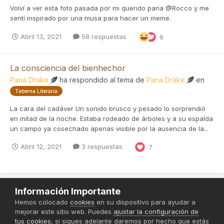
Volví a ver esta foto pasada por mi querido pana @Rocco y me
sentí inspirado por una musa para hacer un meme.
Abril 13, 2021
58 respuestas
9
La consciencia del bienhechor
Pana Drake
ha respondido al tema de
Pana Drake
en
Taberna Literaria
La cara del cadáver Un sonido brusco y pesado lo sorprendió
en mitad de la noche. Estaba rodeado de árboles y a su espalda
un campo ya cosechado apenas visible por la ausencia de la...
Abril 12, 2021
3 respuestas
7
Información Importante
Política de Privacidad
Hemos colocado
cookies
en su dispositivo para ayudar a
mejorar este sitio web. Puedes
ajustar la configuración de
Powered by Invision Community
tus cookies
, si sigues adelante daremos por hecho que estás