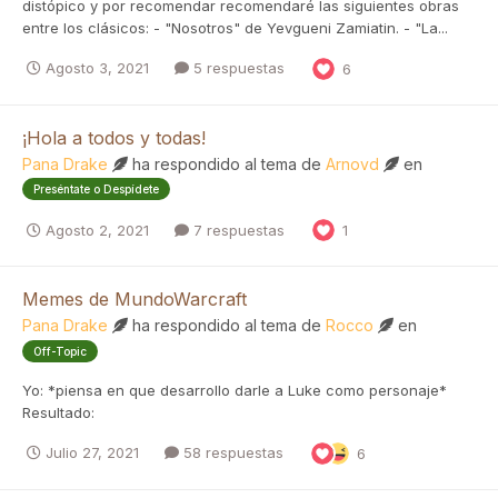
distópico y por recomendar recomendaré las siguientes obras
entre los clásicos: - "Nosotros" de Yevgueni Zamiatin. - "La...
Agosto 3, 2021
5 respuestas
6
¡Hola a todos y todas!
Pana Drake
ha respondido al tema de
Arnovd
en
Preséntate o Despídete
Agosto 2, 2021
7 respuestas
1
Memes de MundoWarcraft
Pana Drake
ha respondido al tema de
Rocco
en
Off-Topic
Yo: *piensa en que desarrollo darle a Luke como personaje*
Resultado:
Julio 27, 2021
58 respuestas
6