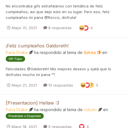
No encontraba gifs estrafalarios con temática de feliz
cumpleaños, así que dejo esto en su lugar. Pero eso, feliz
cumpleaños mi pana @Rocco, disfruta!
Mayo 31, 2021
8 respuestas
5
¡Feliz cumpleaños Galdoreth!
Pana Drake
ha respondido al tema de
Astrea
en
Off-Topic
Felicidades @Galdoreth! Mis mejores deseos y ojalá que lo
disfrutes mucho mi pana ^^.
Mayo 21, 2021
10 respuestas
5
[Presentacion] Hellaw :3
Pana Drake
ha respondido al tema de
nokuto
en
Preséntate o Despídete
Mayo 18, 2021
5 respuestas
4