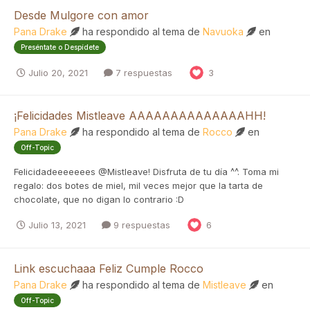
Desde Mulgore con amor
Pana Drake
ha respondido al tema de
Navuoka
en
Preséntate o Despídete
Julio 20, 2021
7 respuestas
3
¡Felicidades Mistleave AAAAAAAAAAAAAAHH!
Pana Drake
ha respondido al tema de
Rocco
en
Off-Topic
Felicidadeeeeeees @Mistleave! Disfruta de tu día ^^. Toma mi
regalo: dos botes de miel, mil veces mejor que la tarta de
chocolate, que no digan lo contrario :D
Julio 13, 2021
9 respuestas
6
Link escuchaaa Feliz Cumple Rocco
Pana Drake
ha respondido al tema de
Mistleave
en
Off-Topic