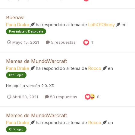
Buenas!
Pana Drake
ha respondido al tema de
LothOfOkney
en
Preséntate o Despídete
Mayo 15, 2021
5 respuestas
1
Memes de MundoWarcraft
Pana Drake
ha respondido al tema de
Rocco
en
Off-Topic
He aquí la versión 2.0. XD
Abril 28, 2021
58 respuestas
8
Memes de MundoWarcraft
Pana Drake
ha respondido al tema de
Rocco
en
Off-Topic