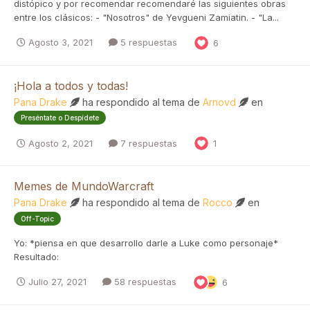
distópico y por recomendar recomendaré las siguientes obras
entre los clásicos: - "Nosotros" de Yevgueni Zamiatin. - "La...
Agosto 3, 2021
5 respuestas
6
¡Hola a todos y todas!
Pana Drake
ha respondido al tema de
Arnovd
en
Preséntate o Despídete
Agosto 2, 2021
7 respuestas
1
Memes de MundoWarcraft
Pana Drake
ha respondido al tema de
Rocco
en
Off-Topic
Yo: *piensa en que desarrollo darle a Luke como personaje*
Resultado:
Julio 27, 2021
58 respuestas
6