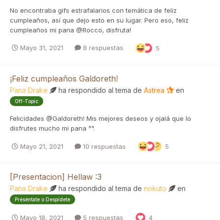
No encontraba gifs estrafalarios con temática de feliz
cumpleaños, así que dejo esto en su lugar. Pero eso, feliz
cumpleaños mi pana @Rocco, disfruta!
Mayo 31, 2021
8 respuestas
5
¡Feliz cumpleaños Galdoreth!
Pana Drake
ha respondido al tema de
Astrea
en
Off-Topic
Felicidades @Galdoreth! Mis mejores deseos y ojalá que lo
disfrutes mucho mi pana ^^.
Mayo 21, 2021
10 respuestas
5
[Presentacion] Hellaw :3
Pana Drake
ha respondido al tema de
nokuto
en
Preséntate o Despídete
Mayo 18, 2021
5 respuestas
4