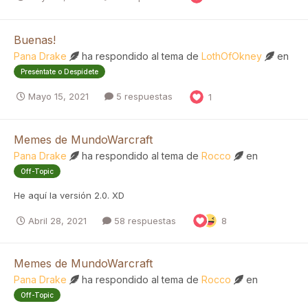
Buenas!
Pana Drake
ha respondido al tema de
LothOfOkney
en
Preséntate o Despídete
Mayo 15, 2021
5 respuestas
1
Memes de MundoWarcraft
Pana Drake
ha respondido al tema de
Rocco
en
Off-Topic
He aquí la versión 2.0. XD
Abril 28, 2021
58 respuestas
8
Memes de MundoWarcraft
Pana Drake
ha respondido al tema de
Rocco
en
Off-Topic