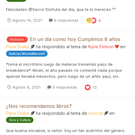
Felicidades @Sacro! Disfruta del día, que te lo mereces ^^.
Agosto 14, 2021
9 respuestas
6
En un día como hoy Cumplimos 8 años
Noticias
Pana Drake
ha respondido al tema de
Kyrie Eleison
en
Noticias MundoWarcraft
*toma el micrófono luego de meterse tremendo paso de
breakdance* Woah, el año pasado no comenté nada porque
apenas llevaba mesecitos, pero luego de un añito aquí, sin...
Agosto 8, 2021
9 respuestas
13
¿Nos recomendamos libros?
Pana Drake
ha respondido al tema de
Arnovd
en
Ocio y Cultura
Que buena iniciativa, si señor. Soy un fan acérrimo del género