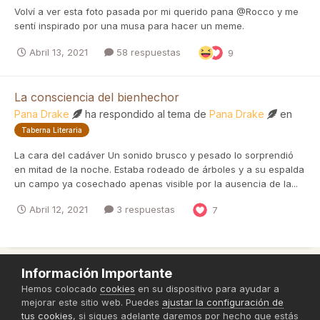
Volví a ver esta foto pasada por mi querido pana @Rocco y me
sentí inspirado por una musa para hacer un meme.
Abril 13, 2021
58 respuestas
9
La consciencia del bienhechor
Pana Drake
ha respondido al tema de
Pana Drake
en
Taberna Literaria
La cara del cadáver Un sonido brusco y pesado lo sorprendió
en mitad de la noche. Estaba rodeado de árboles y a su espalda
un campo ya cosechado apenas visible por la ausencia de la...
Abril 12, 2021
3 respuestas
7
Información Importante
Política de Privacidad
Hemos colocado
cookies
en su dispositivo para ayudar a
mejorar este sitio web. Puedes
ajustar la configuración de
Powered by Invision Community
tus cookies
, si sigues adelante daremos por hecho que estás