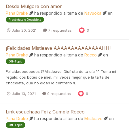
Desde Mulgore con amor
Pana Drake
ha respondido al tema de
Navuoka
en
Preséntate o Despídete
Julio 20, 2021
7 respuestas
3
¡Felicidades Mistleave AAAAAAAAAAAAAAHH!
Pana Drake
ha respondido al tema de
Rocco
en
Off-Topic
Felicidadeeeeeees @Mistleave! Disfruta de tu día ^^. Toma mi
regalo: dos botes de miel, mil veces mejor que la tarta de
chocolate, que no digan lo contrario :D
Julio 13, 2021
9 respuestas
6
Link escuchaaa Feliz Cumple Rocco
Pana Drake
ha respondido al tema de
Mistleave
en
Off-Topic