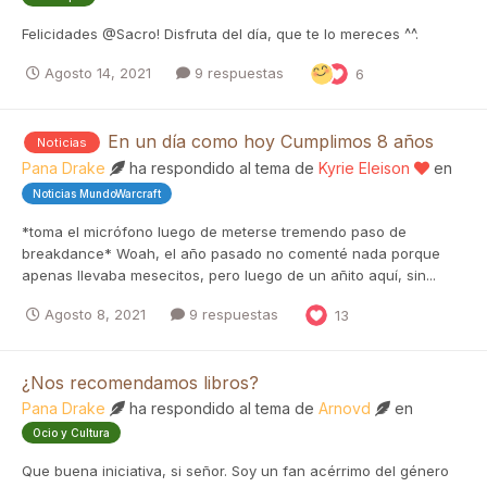
Felicidades @Sacro! Disfruta del día, que te lo mereces ^^.
Agosto 14, 2021
9 respuestas
6
En un día como hoy Cumplimos 8 años
Noticias
Pana Drake
ha respondido al tema de
Kyrie Eleison
en
Noticias MundoWarcraft
*toma el micrófono luego de meterse tremendo paso de
breakdance* Woah, el año pasado no comenté nada porque
apenas llevaba mesecitos, pero luego de un añito aquí, sin...
Agosto 8, 2021
9 respuestas
13
¿Nos recomendamos libros?
Pana Drake
ha respondido al tema de
Arnovd
en
Ocio y Cultura
Que buena iniciativa, si señor. Soy un fan acérrimo del género