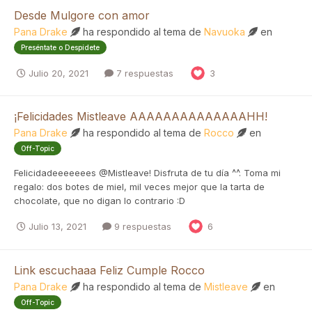
Desde Mulgore con amor
Pana Drake
ha respondido al tema de
Navuoka
en
Preséntate o Despídete
Julio 20, 2021
7 respuestas
3
¡Felicidades Mistleave AAAAAAAAAAAAAAHH!
Pana Drake
ha respondido al tema de
Rocco
en
Off-Topic
Felicidadeeeeeees @Mistleave! Disfruta de tu día ^^. Toma mi
regalo: dos botes de miel, mil veces mejor que la tarta de
chocolate, que no digan lo contrario :D
Julio 13, 2021
9 respuestas
6
Link escuchaaa Feliz Cumple Rocco
Pana Drake
ha respondido al tema de
Mistleave
en
Off-Topic