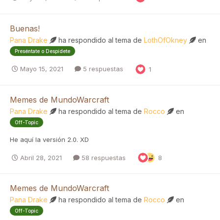
Buenas!
Pana Drake
ha respondido al tema de
LothOfOkney
en
Preséntate o Despídete
Mayo 15, 2021
5 respuestas
1
Memes de MundoWarcraft
Pana Drake
ha respondido al tema de
Rocco
en
Off-Topic
He aquí la versión 2.0. XD
Abril 28, 2021
58 respuestas
8
Memes de MundoWarcraft
Pana Drake
ha respondido al tema de
Rocco
en
Off-Topic