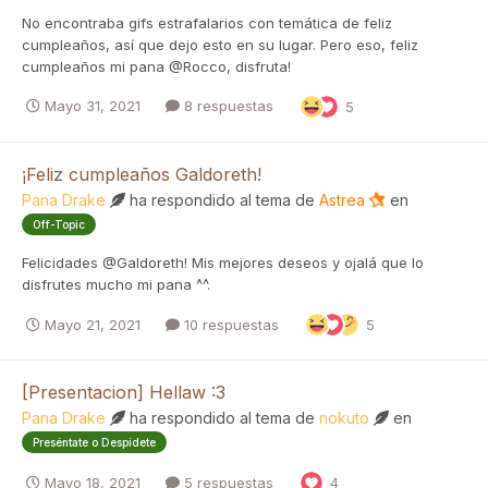
No encontraba gifs estrafalarios con temática de feliz
cumpleaños, así que dejo esto en su lugar. Pero eso, feliz
cumpleaños mi pana @Rocco, disfruta!
Mayo 31, 2021
8 respuestas
5
¡Feliz cumpleaños Galdoreth!
Pana Drake
ha respondido al tema de
Astrea
en
Off-Topic
Felicidades @Galdoreth! Mis mejores deseos y ojalá que lo
disfrutes mucho mi pana ^^.
Mayo 21, 2021
10 respuestas
5
[Presentacion] Hellaw :3
Pana Drake
ha respondido al tema de
nokuto
en
Preséntate o Despídete
Mayo 18, 2021
5 respuestas
4