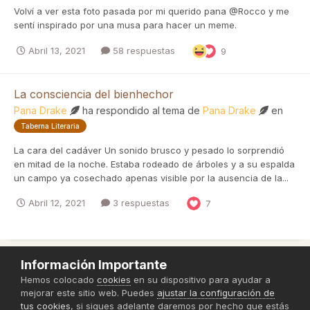
Volví a ver esta foto pasada por mi querido pana @Rocco y me
sentí inspirado por una musa para hacer un meme.
Abril 13, 2021
58 respuestas
9
La consciencia del bienhechor
Pana Drake
ha respondido al tema de
Pana Drake
en
Taberna Literaria
La cara del cadáver Un sonido brusco y pesado lo sorprendió
en mitad de la noche. Estaba rodeado de árboles y a su espalda
un campo ya cosechado apenas visible por la ausencia de la...
Abril 12, 2021
3 respuestas
7
Información Importante
Política de Privacidad
Hemos colocado
cookies
en su dispositivo para ayudar a
mejorar este sitio web. Puedes
ajustar la configuración de
Powered by Invision Community
tus cookies
, si sigues adelante daremos por hecho que estás