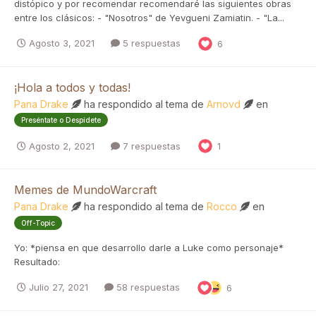
distópico y por recomendar recomendaré las siguientes obras
entre los clásicos: - "Nosotros" de Yevgueni Zamiatin. - "La...
Agosto 3, 2021
5 respuestas
6
¡Hola a todos y todas!
Pana Drake
ha respondido al tema de
Arnovd
en
Preséntate o Despídete
Agosto 2, 2021
7 respuestas
1
Memes de MundoWarcraft
Pana Drake
ha respondido al tema de
Rocco
en
Off-Topic
Yo: *piensa en que desarrollo darle a Luke como personaje*
Resultado:
Julio 27, 2021
58 respuestas
6