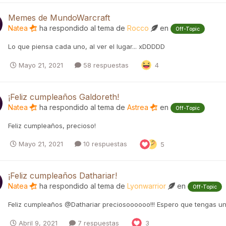
Memes de MundoWarcraft
Natea
ha respondido al tema de
Rocco
en
Off-Topic
Lo que piensa cada uno, al ver el lugar... xDDDDD
Mayo 21, 2021
58 respuestas
4
¡Feliz cumpleaños Galdoreth!
Natea
ha respondido al tema de
Astrea
en
Off-Topic
Feliz cumpleaños, precioso!
Mayo 21, 2021
10 respuestas
5
¡Feliz cumpleaños Dathariar!
Natea
ha respondido al tema de
Lyonwarrior
en
Off-Topic
Feliz cumpleaños @Dathariar preciosoooooo!!! Espero que tengas un
Abril 9, 2021
7 respuestas
3