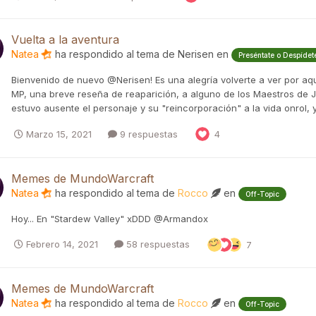
Vuelta a la aventura
Natea
ha respondido al tema de
Nerisen
en
Preséntate o Despídet
Bienvenido de nuevo @Nerisen! Es una alegría volverte a ver por aq
MP, una breve reseña de reaparición, a alguno de los Maestros de 
estuvo ausente el personaje y su "reincorporación" a la vida onrol, y 
Marzo 15, 2021
9 respuestas
4
Memes de MundoWarcraft
Natea
ha respondido al tema de
Rocco
en
Off-Topic
Hoy... En "Stardew Valley" xDDD @Armandox
Febrero 14, 2021
58 respuestas
7
Memes de MundoWarcraft
Natea
ha respondido al tema de
Rocco
en
Off-Topic