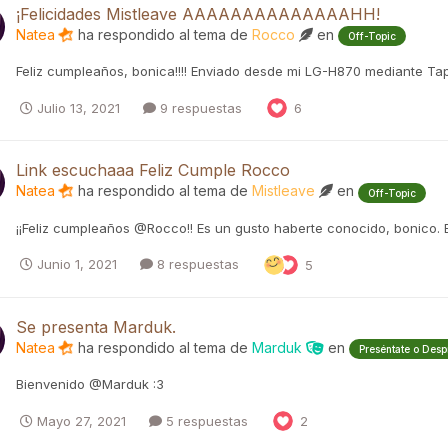
¡Felicidades Mistleave AAAAAAAAAAAAAAHH!
Natea
ha respondido al tema de
Rocco
en
Off-Topic
Feliz cumpleaños, bonica!!!! Enviado desde mi LG-H870 mediante Ta
Julio 13, 2021
9 respuestas
6
Link escuchaaa Feliz Cumple Rocco
Natea
ha respondido al tema de
Mistleave
en
Off-Topic
¡¡Feliz cumpleaños @Rocco!! Es un gusto haberte conocido, bonico. 
Junio 1, 2021
8 respuestas
5
Se presenta Marduk.
Natea
ha respondido al tema de
Marduk
en
Preséntate o Desp
Bienvenido @Marduk :3
Mayo 27, 2021
5 respuestas
2