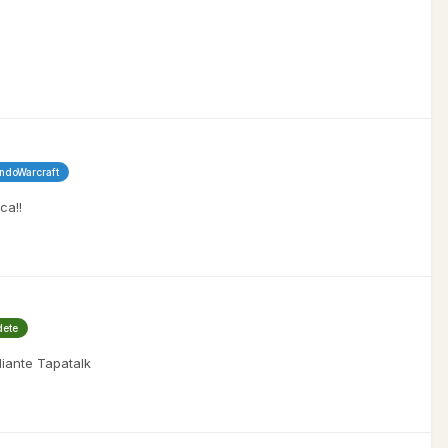
ndoWarcraft
ca!!
dete
iante Tapatalk