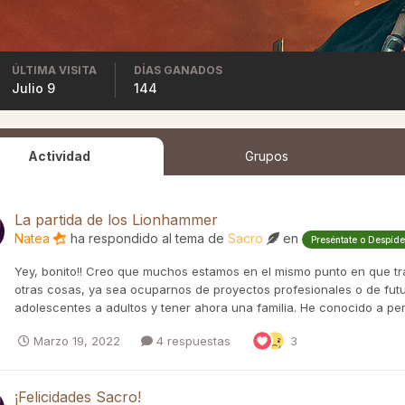
ÚLTIMA VISITA
DÍAS GANADOS
Julio 9
144
Actividad
Grupos
La partida de los Lionhammer
Natea
ha respondido al tema de
Sacro
en
Preséntate o Despíde
Yey, bonito!! Creo que muchos estamos en el mismo punto en que tra
otras cosas, ya sea ocuparnos de proyectos profesionales o de futu
adolescentes a adultos y tener ahora una familia. He conocido a per
Marzo 19, 2022
4 respuestas
3
¡Felicidades Sacro!