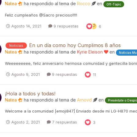
Natea
ha respondido al tema de
Rocco
en
Off-Topic
Feliz cumpleaños @Sacro precioso!!!!!
Agosto 14, 2021
9 respuestas
6
En un día como hoy Cumplimos 8 años
Noticias
Natea
ha respondido al tema de
Kyrie Eleison
en
Noticias Mu
Weeeeeeeee, feliz aniversario hermosa comunidad y gentecilla boni
Agosto 9, 2021
9 respuestas
11
¡Hola a todos y todas!
Natea
ha respondido al tema de
Arnovd
en
Preséntate o Despí
Welcome a la comunidad [emoji847] Enviado desde mi LG-H870 med
Agosto 2, 2021
7 respuestas
3