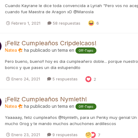
Cuando Kayrane le dice toda convencida a Lyriah "Pero vos no acepta
cuando fue Maestra de Aragon xD @Manosla
Febrero 1, 2021
58 respuestas
6
¡Feliz Cumpleaños Cripdelcaos!
Natea
ha publicado un tema en
Off-Topic
Pero bueno, bueno!! hoy es dia cumpleañero doble... porque nuestr
bonico y que pases un día estupendito
Enero 24, 2021
5 respuestas
2
¡Feliz Cumpleaños Nymleth!
Natea
ha publicado un tema en
Off-Topic
Yaaaaay, feliz cumpleaños @Nymleth, para un Penky muy genial Un a
mucho Grog y te mando muchos achuchones ardillescos
Enero 23, 2021
9 respuestas
7