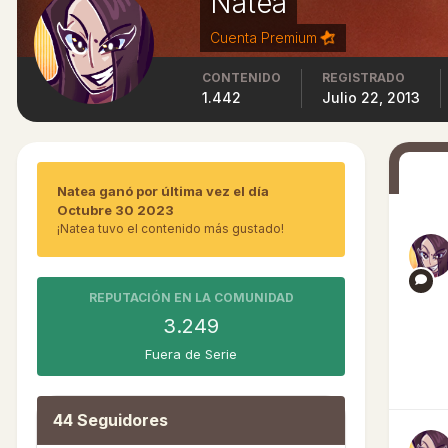
Natea
Cuenta Premium
CONTENIDO
REGISTRADO
1.442
Julio 22, 2013
Natea ganó por última vez el día
Octubre 30 2023
¡Natea tuvo el contenido más gustado!
REPUTACIÓN EN LA COMUNIDAD
3.249
Fuera de Serie
44 Seguidores