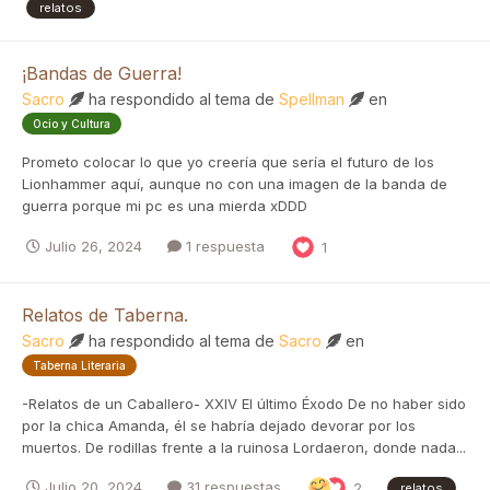
relatos
¡Bandas de Guerra!
Sacro
ha respondido al tema de
Spellman
en
Ocio y Cultura
Prometo colocar lo que yo creería que sería el futuro de los
Lionhammer aquí, aunque no con una imagen de la banda de
guerra porque mi pc es una mierda xDDD
Julio 26, 2024
1 respuesta
1
Relatos de Taberna.
Sacro
ha respondido al tema de
Sacro
en
Taberna Literaria
-Relatos de un Caballero- XXIV El último Éxodo De no haber sido
por la chica Amanda, él se habría dejado devorar por los
muertos. De rodillas frente a la ruinosa Lordaeron, donde nada...
Julio 20, 2024
31 respuestas
2
relatos