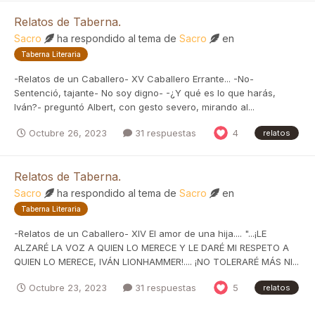
Relatos de Taberna.
Sacro
ha respondido al tema de
Sacro
en
Taberna Literaria
-Relatos de un Caballero- XV Caballero Errante... -No-
Sentenció, tajante- No soy digno- -¿Y qué es lo que harás,
Iván?- preguntó Albert, con gesto severo, mirando al...
Octubre 26, 2023
31 respuestas
4
relatos
Relatos de Taberna.
Sacro
ha respondido al tema de
Sacro
en
Taberna Literaria
-Relatos de un Caballero- XIV El amor de una hija.... "...¡LE
ALZARÉ LA VOZ A QUIEN LO MERECE Y LE DARÉ MI RESPETO A
QUIEN LO MERECE, IVÁN LIONHAMMER!.... ¡NO TOLERARÉ MÁS NI...
Octubre 23, 2023
31 respuestas
5
relatos