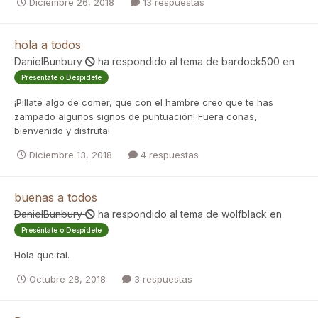
Diciembre 26, 2018
13 respuestas
hola a todos
DanielBunbury
ha respondido al tema de
bardock500
en
Preséntate o Despídete
¡Pillate algo de comer, que con el hambre creo que te has
zampado algunos signos de puntuación! Fuera coñas,
bienvenido y disfruta!
Diciembre 13, 2018
4 respuestas
buenas a todos
DanielBunbury
ha respondido al tema de
wolfblack
en
Preséntate o Despídete
Hola que tal.
Octubre 28, 2018
3 respuestas