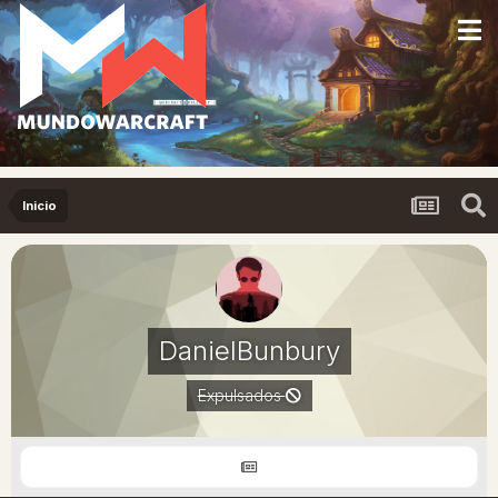
Inicio
DanielBunbury
Expulsados