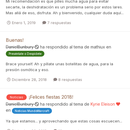
Mi recomendación es que pilles mucha agua para evitar
secarte, la deshidratación es un problema serio por estos lares.
Mas allá de eso, disfruta. Ah y bienvenido, cualquier duda aquí...
Enero 1, 2019
7 respuestas
Buenas!
DanielBunbury
ha respondido al tema de
mathiux
en
Preséntate o Despídete
Brace yourself. Ah y píllate unas botellitas de agua, para la
presión osmótica y eso.
Diciembre 28, 2018
8 respuestas
¡Felices fiestas 2018!
Noticias
DanielBunbury
ha respondido al tema de
Kyrie Eleison
en
Noticias MundoWarcraft
Ya que estamos... y aprovechando que estas cosas escuecen...