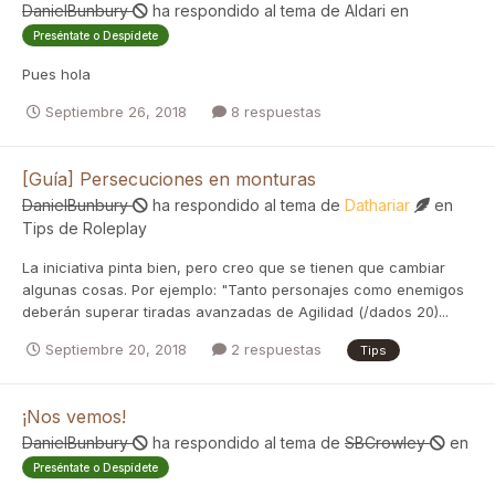
DanielBunbury
ha respondido al tema de
Aldari
en
Preséntate o Despídete
Pues hola
Septiembre 26, 2018
8 respuestas
[Guía] Persecuciones en monturas
DanielBunbury
ha respondido al tema de
Dathariar
en
Tips de Roleplay
La iniciativa pinta bien, pero creo que se tienen que cambiar
algunas cosas. Por ejemplo: "Tanto personajes como enemigos
deberán superar tiradas avanzadas de Agilidad (/dados 20)...
Septiembre 20, 2018
2 respuestas
Tips
¡Nos vemos!
DanielBunbury
ha respondido al tema de
SBCrowley
en
Preséntate o Despídete