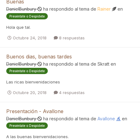
Buenas
DanielBunbury
ha respondido al tema de
Rainer
en
Preséntate o Despídete
Hola que tal.
Octubre 24, 2018
8 respuestas
Buenos dias, buenas tardes
DanielBunbury
ha respondido al tema de
Skratt
en
Preséntate o Despídete
Las ricas bienvenidaciones
Octubre 20, 2018
4 respuestas
Presentación - Avallone
DanielBunbury
ha respondido al tema de
Avallone
en
Preséntate o Despídete
A las buenas bienvenidaciones.