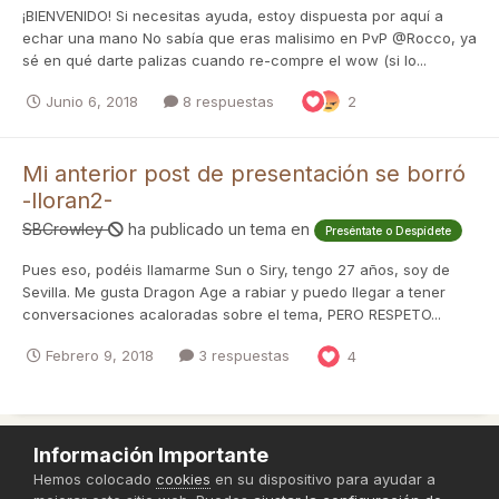
¡BIENVENIDO! Si necesitas ayuda, estoy dispuesta por aquí a
echar una mano No sabía que eras malisimo en PvP @Rocco, ya
sé en qué darte palizas cuando re-compre el wow (si lo...
Junio 6, 2018
8 respuestas
2
Mi anterior post de presentación se borró
-lloran2-
SBCrowley
ha publicado un tema en
Preséntate o Despídete
Pues eso, podéis llamarme Sun o Siry, tengo 27 años, soy de
Sevilla. Me gusta Dragon Age a rabiar y puedo llegar a tener
conversaciones acaloradas sobre el tema, PERO RESPETO...
Febrero 9, 2018
3 respuestas
4
Información Importante
Política de Privacidad
Hemos colocado
cookies
en su dispositivo para ayudar a