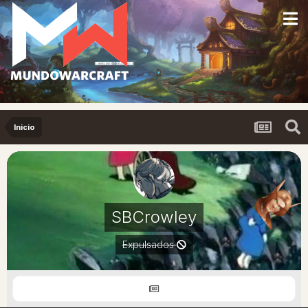
Inicio
SBCrowley
Expulsados