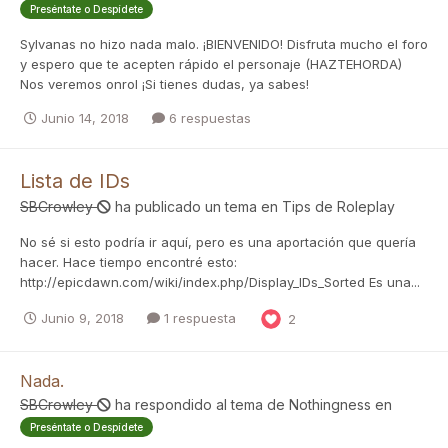
Preséntate o Despídete
Sylvanas no hizo nada malo. ¡BIENVENIDO! Disfruta mucho el foro
y espero que te acepten rápido el personaje (HAZTEHORDA)
Nos veremos onrol ¡Si tienes dudas, ya sabes!
Junio 14, 2018
6 respuestas
Lista de IDs
SBCrowley
ha publicado un tema en
Tips de Roleplay
No sé si esto podría ir aquí, pero es una aportación que quería
hacer. Hace tiempo encontré esto:
http://epicdawn.com/wiki/index.php/Display_IDs_Sorted Es una...
Junio 9, 2018
1 respuesta
2
Nada.
SBCrowley
ha respondido al tema de
Nothingness
en
Preséntate o Despídete