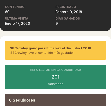
CONTENIDO
REGISTRADO
60
Febrero 9, 2018
ÚLTIMA VISITA
DÍAS GANADOS
Enero 17, 2020
9
SBCrowley ganó por última vez el día Julio 1 2018
¡SBCrowley tuvo el contenido más gustado!
REPUTACIÓN EN LA COMUNIDAD
201
Aclamado
6 Seguidores