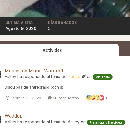
ÚLTIMA VISITA
DÍAS GANADOS
Agosto 9, 2020
5
Actividad
Memes de MundoWarcraft
Astley
ha respondido al tema de
Rocco
en
Off-Topic
Disculpas de antrebraso (con s)
Febrero 13, 2020
58 respuestas
8
Waddup
Astley
ha respondido al tema de
Astley
en
Preséntate o Despídete