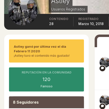
Astley
Usuarios Registrados
CONTENIDO
REGISTRADO
28
Marzo 10, 2018
Astley ganó por última vez el día
Febrero 11 2020
¡Astley tuvo el contenido más gustado!
REPUTACIÓN EN LA COMUNIDAD
120
Famoso
8 Seguidores