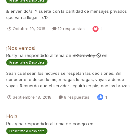
Preséntate o Despídete
¡Bienvenido/a! Y suerte con la cantidad de mensajes privados
que van a llegar... x'D
Octubre 19, 2018
12 respuestas
1
¡Nos vemos!
Rusty
ha respondido al tema de
SBCrowley
en
Preséntate o Despídete
Sean cual sean los motivos se respetan las decisiones. Sin
conocerte te deseo lo mejor hagas lo hagas, vayas a donde
vayas. Recuerda que el servidor seguirá en pie, con los brazos...
Septiembre 18, 2018
8 respuestas
1
Hola
Rusty
ha respondido al tema de
conejo
en
Preséntate o Despídete