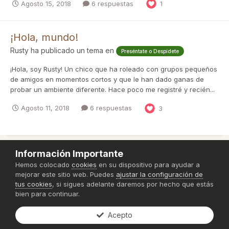
Agosto 15, 2018
6 respuestas
1
¡Hola, mundo!
Rusty
ha publicado un tema en
Preséntate o Despídete
¡Hola, soy Rusty! Un chico que ha roleado con grupos pequeños
de amigos en momentos cortos y que le han dado ganas de
probar un ambiente diferente. Hace poco me registré y recién...
Agosto 11, 2018
6 respuestas
3
Información Importante
Política de Privacidad
Hemos colocado
cookies
en su dispositivo para ayudar a
mejorar este sitio web. Puedes
ajustar la configuración de
Powered by Invision Community
tus cookies
, si sigues adelante daremos por hecho que estás
bien para continuar.
Acepto