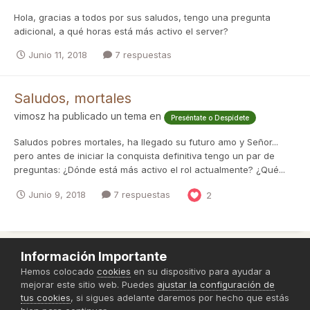
Hola, gracias a todos por sus saludos, tengo una pregunta
adicional, a qué horas está más activo el server?
Junio 11, 2018
7 respuestas
Saludos, mortales
vimosz
ha publicado un tema en
Preséntate o Despídete
Saludos pobres mortales, ha llegado su futuro amo y Señor...
pero antes de iniciar la conquista definitiva tengo un par de
preguntas: ¿Dónde está más activo el rol actualmente? ¿Qué...
Junio 9, 2018
7 respuestas
2
Información Importante
Política de Privacidad
Hemos colocado
cookies
en su dispositivo para ayudar a
mejorar este sitio web. Puedes
ajustar la configuración de
Powered by Invision Community
tus cookies
, si sigues adelante daremos por hecho que estás