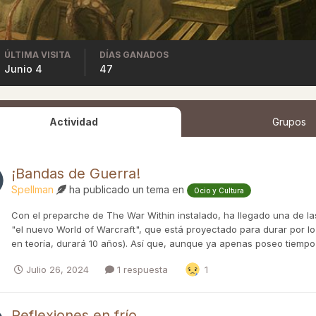
ÚLTIMA VISITA
DÍAS GANADOS
Junio 4
47
Actividad
Grupos
¡Bandas de Guerra!
Spellman
ha publicado un tema en
Ocio y Cultura
Con el preparche de The War Within instalado, ha llegado una de l
"el nuevo World of Warcraft", que está proyectado para durar por 
en teoría, durará 10 años). Así que, aunque ya apenas poseo tiempo f
Julio 26, 2024
1 respuesta
1
Reflexiones en frío