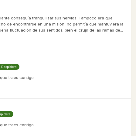
rillante conseguía tranquilizar sus nervios. Tampoco era que
echo de encontrarse en una misión, no permitía que mantuviera la
a fluctuación de sus sentidos; bien el crujir de las ramas de...
o Despídete
 que traes contigo.
spídete
 que traes contigo.