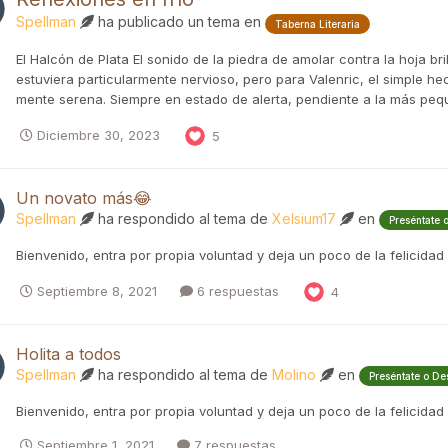
Spellman
ha publicado un tema en
Taberna Literaria
El Halcón de Plata El sonido de la piedra de amolar contra la hoja b
estuviera particularmente nervioso, pero para Valenric, el simple h
mente serena. Siempre en estado de alerta, pendiente a la más pequeñ
Diciembre 30, 2023
5
Un novato más😂
Spellman
ha respondido al tema de
Xelsium17
en
Preséntate 
Bienvenido, entra por propia voluntad y deja un poco de la felicidad
Septiembre 8, 2021
6 respuestas
4
Holita a todos
Spellman
ha respondido al tema de
Molino
en
Preséntate o De
Bienvenido, entra por propia voluntad y deja un poco de la felicidad
Septiembre 1, 2021
7 respuestas