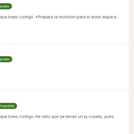
pídete
d que traes contigo. *Prepara la munición para el arma dispara-
spídete
 Despídete
 que traes contigo. He visto que ya tienes un pj creado, pues