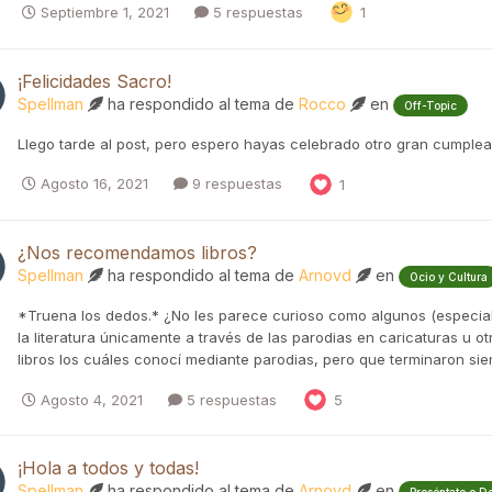
Septiembre 1, 2021
5 respuestas
1
¡Felicidades Sacro!
Spellman
ha respondido al tema de
Rocco
en
Off-Topic
Llego tarde al post, pero espero hayas celebrado otro gran cumplea
Agosto 16, 2021
9 respuestas
1
¿Nos recomendamos libros?
Spellman
ha respondido al tema de
Arnovd
en
Ocio y Cultura
*Truena los dedos.* ¿No les parece curioso como algunos (especia
la literatura únicamente a través de las parodias en caricaturas u o
libros los cuáles conocí mediante parodias, pero que terminaron sien
Agosto 4, 2021
5 respuestas
5
¡Hola a todos y todas!
Spellman
ha respondido al tema de
Arnovd
en