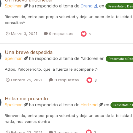
Spellman
ha respondido al tema de
Drang
en
Preséntate o Des
Bienvenido, entra por propia voluntad y deja un poco de la felicida
consultas*
Marzo 3, 2021
9 respuestas
5
Una breve despedida
Spellman
ha respondido al tema de
Yaldoren
en
Preséntate o De
Adiós, Yaldorencito, que la fuerza le acompañe :'(
Febrero 25, 2021
11 respuestas
3
Holaa me presento
Spellman
ha respondido al tema de
Hertzeid
en
Preséntate o
Bienvenido, entra por propia voluntad y deja un poco de la felicidad
nada, nos vemos dentro
Febrero 22, 2021
7 respuestas
2