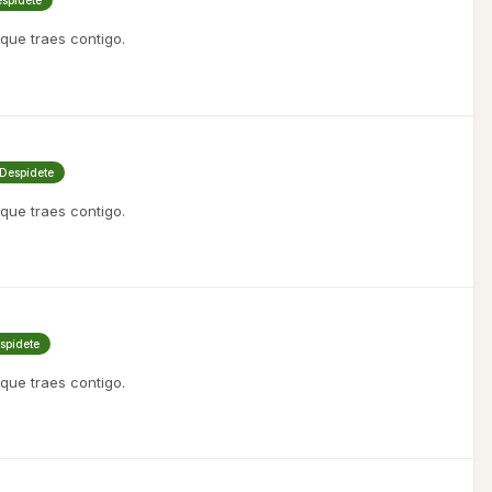
espídete
 que traes contigo.
 Despídete
 que traes contigo.
espídete
 que traes contigo.