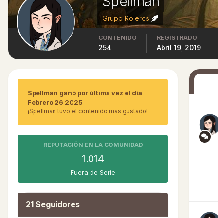
Spellman
Grupo Roleros
CONTENIDO
REGISTRADO
254
Abril 19, 2019
Spellman ganó por última vez el día
Febrero 26 2025
¡Spellman tuvo el contenido más gustado!
REPUTACIÓN EN LA COMUNIDAD
1.014
Fuera de Serie
21 Seguidores