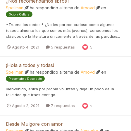
¿Nos recomendamos libros?
Spellman
ha respondido al tema de
Arnovd
en
Ocio y Cultura
*Truena los dedos.* ¿No les parece curioso como algunos
(especialmente los que somos más jóvenes), conocemos los
clásicos de la literatura únicamente a través de las parodias...
Agosto 4, 2021
5 respuestas
5
¡Hola a todos y todas!
Spellman
ha respondido al tema de
Arnovd
en
Preséntate o Despídete
Bienvenido, entra por propia voluntad y deja un poco de la
felicidad que traes contigo.
Agosto 2, 2021
7 respuestas
2
Desde Mulgore con amor
Spellman
ha respondido al tema de
Navuoka
en