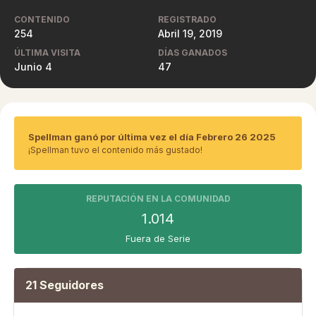
CONTENIDO
REGISTRADO
254
Abril 19, 2019
ÚLTIMA VISITA
DÍAS GANADOS
Junio 4
47
Spellman ganó por última vez el día Febrero 26 2025
¡Spellman tuvo el contenido más gustado!
REPUTACIÓN EN LA COMUNIDAD
1.014
Fuera de Serie
21 Seguidores