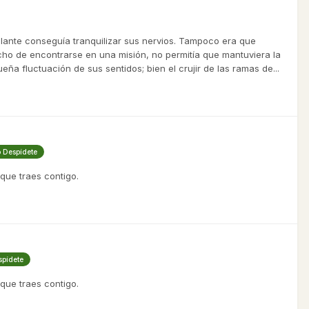
rillante conseguía tranquilizar sus nervios. Tampoco era que
echo de encontrarse en una misión, no permitía que mantuviera la
a fluctuación de sus sentidos; bien el crujir de las ramas de...
o Despídete
 que traes contigo.
spídete
 que traes contigo.