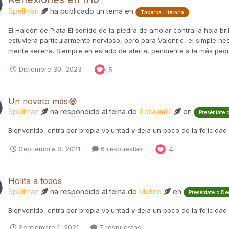
Spellman
ha publicado un tema en
Taberna Literaria
El Halcón de Plata El sonido de la piedra de amolar contra la hoja b
estuviera particularmente nervioso, pero para Valenric, el simple h
mente serena. Siempre en estado de alerta, pendiente a la más pequeñ
Diciembre 30, 2023
5
Un novato más😂
Spellman
ha respondido al tema de
Xelsium17
en
Preséntate 
Bienvenido, entra por propia voluntad y deja un poco de la felicidad
Septiembre 8, 2021
6 respuestas
4
Holita a todos
Spellman
ha respondido al tema de
Molino
en
Preséntate o De
Bienvenido, entra por propia voluntad y deja un poco de la felicidad
Septiembre 1, 2021
7 respuestas