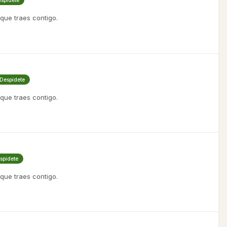
espídete
 que traes contigo.
 Despídete
 que traes contigo.
espídete
 que traes contigo.