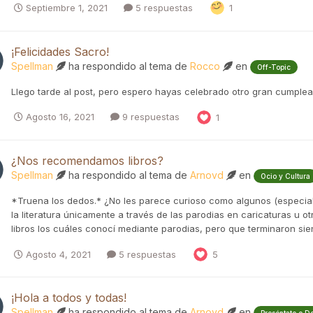
Septiembre 1, 2021
5 respuestas
1
¡Felicidades Sacro!
Spellman
ha respondido al tema de
Rocco
en
Off-Topic
Llego tarde al post, pero espero hayas celebrado otro gran cumplea
Agosto 16, 2021
9 respuestas
1
¿Nos recomendamos libros?
Spellman
ha respondido al tema de
Arnovd
en
Ocio y Cultura
*Truena los dedos.* ¿No les parece curioso como algunos (especia
la literatura únicamente a través de las parodias en caricaturas u o
libros los cuáles conocí mediante parodias, pero que terminaron sien
Agosto 4, 2021
5 respuestas
5
¡Hola a todos y todas!
Spellman
ha respondido al tema de
Arnovd
en