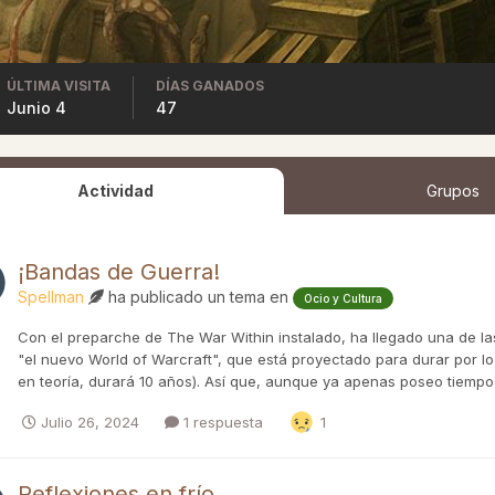
ÚLTIMA VISITA
DÍAS GANADOS
Junio 4
47
Actividad
Grupos
¡Bandas de Guerra!
Spellman
ha publicado un tema en
Ocio y Cultura
Con el preparche de The War Within instalado, ha llegado una de l
"el nuevo World of Warcraft", que está proyectado para durar por 
en teoría, durará 10 años). Así que, aunque ya apenas poseo tiempo f
Julio 26, 2024
1 respuesta
1
Reflexiones en frío