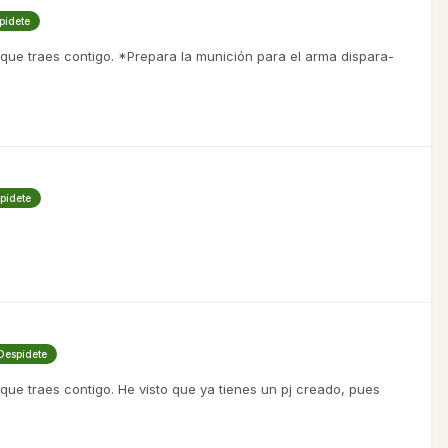
pídete
d que traes contigo. *Prepara la munición para el arma dispara-
spídete
 Despídete
 que traes contigo. He visto que ya tienes un pj creado, pues