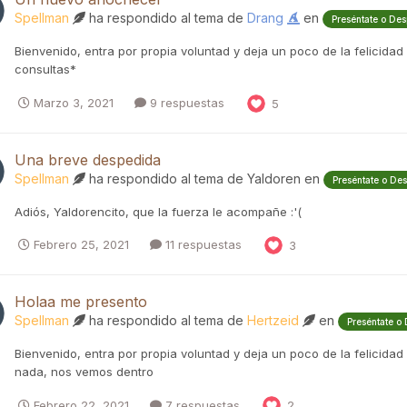
Spellman
ha respondido al tema de
Drang
en
Preséntate o Des
Bienvenido, entra por propia voluntad y deja un poco de la felicida
consultas*
Marzo 3, 2021
9 respuestas
5
Una breve despedida
Spellman
ha respondido al tema de
Yaldoren
en
Preséntate o De
Adiós, Yaldorencito, que la fuerza le acompañe :'(
Febrero 25, 2021
11 respuestas
3
Holaa me presento
Spellman
ha respondido al tema de
Hertzeid
en
Preséntate o
Bienvenido, entra por propia voluntad y deja un poco de la felicidad
nada, nos vemos dentro
Febrero 22, 2021
7 respuestas
2