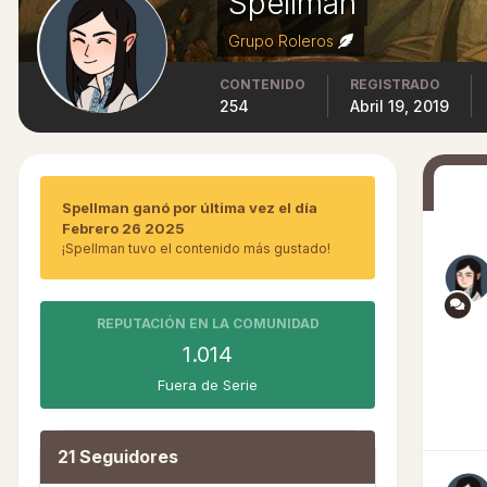
Spellman
Grupo Roleros
CONTENIDO
REGISTRADO
254
Abril 19, 2019
Spellman ganó por última vez el día
Febrero 26 2025
¡Spellman tuvo el contenido más gustado!
REPUTACIÓN EN LA COMUNIDAD
1.014
Fuera de Serie
21 Seguidores