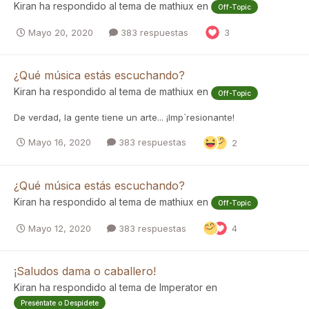
Kiran
ha respondido al tema de
mathiux
en
Off-Topic
Mayo 20, 2020
383 respuestas
3
¿Qué música estás escuchando?
Kiran
ha respondido al tema de
mathiux
en
Off-Topic
De verdad, la gente tiene un arte... ¡Imp`resionante!
Mayo 16, 2020
383 respuestas
2
¿Qué música estás escuchando?
Kiran
ha respondido al tema de
mathiux
en
Off-Topic
Mayo 12, 2020
383 respuestas
4
¡Saludos dama o caballero!
Kiran
ha respondido al tema de
Imperator
en
Preséntate o Despídete