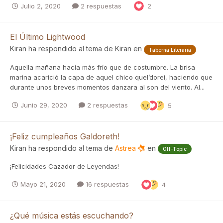
Julio 2, 2020
2 respuestas
2
El Último Lightwood
Kiran
ha respondido al tema de
Kiran
en
Taberna Literaria
Aquella mañana hacía más frío que de costumbre. La brisa
marina acarició la capa de aquel chico quel’dorei, haciendo que
durante unos breves momentos danzara al son del viento. Al...
Junio 29, 2020
2 respuestas
5
¡Feliz cumpleaños Galdoreth!
Kiran
ha respondido al tema de
Astrea
en
Off-Topic
¡Felicidades Cazador de Leyendas!
Mayo 21, 2020
16 respuestas
4
¿Qué música estás escuchando?