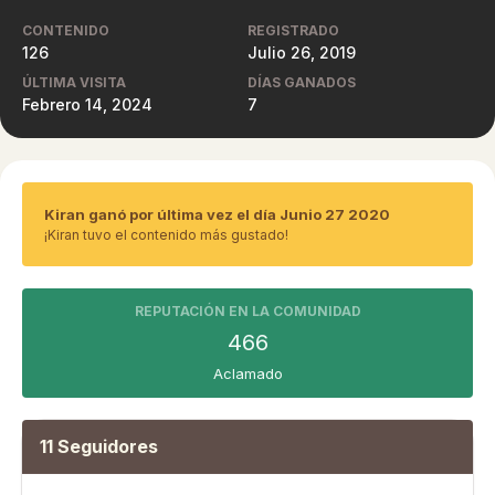
CONTENIDO
REGISTRADO
126
Julio 26, 2019
ÚLTIMA VISITA
DÍAS GANADOS
Febrero 14, 2024
7
Kiran ganó por última vez el día Junio 27 2020
¡Kiran tuvo el contenido más gustado!
REPUTACIÓN EN LA COMUNIDAD
466
Aclamado
11 Seguidores