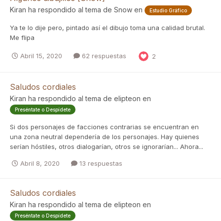
Kiran
ha respondido al tema de
Snow
en
Estudio Gráfico
Ya te lo dije pero, pintado así el dibujo toma una calidad brutal.
Me flipa
Abril 15, 2020
62 respuestas
2
Saludos cordiales
Kiran
ha respondido al tema de
elipteon
en
Preséntate o Despídete
Si dos personajes de facciones contrarias se encuentran en
una zona neutral dependería de los personajes. Hay quienes
serían hóstiles, otros dialogarían, otros se ignorarían... Ahora...
Abril 8, 2020
13 respuestas
Saludos cordiales
Kiran
ha respondido al tema de
elipteon
en
Preséntate o Despídete