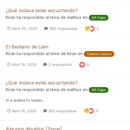
¿Qué música estás escuchando?
Kiran
ha respondido al tema de
mathiux
en
Off-Topic
Abril 20, 2020
383 respuestas
5
El Bestiario de Liam
Kiran
ha respondido al tema de
Kiran
en
Taberna Literaria
Abril 19, 2020
2 respuestas
6
¿Qué música estás escuchando?
Kiran
ha respondido al tema de
mathiux
en
Off-Topic
Si a arabia tu vaaas...
Abril 16, 2020
383 respuestas
3
Algunos dibujillos [Snow]