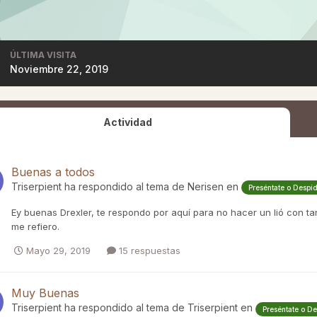
ÚLTIMA VISITA
Noviembre 22, 2019
Actividad
Buenas a todos
Triserpient
ha respondido al tema de
Nerisen
en
Preséntate o Despí
Ey buenas Drexler, te respondo por aquí para no hacer un lió con ta
me refiero.
Mayo 29, 2019
15 respuestas
Muy Buenas
Triserpient
ha respondido al tema de
Triserpient
en
Preséntate o D