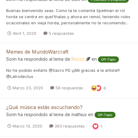
Buenas bienvenido seas. Como ta te comenta Spellman el rol
horda se centra en quel'thalas y ahora en remol, teniendo roles
ocacionales en vieja horda, perosnalmente no te recomiendo...
Abril 1, 2020
5 respuestas
Memes de MundoWarcraft
Sorin
ha respondido al tema de
Rocco
en
Off-Topic
No he podido evitarlo @Sacro PD ¡¡¡Mil gracias a la artista!!!
@Latrodectus
Marzo 23, 2020
58 respuestas
6
¿Qué música estás escuchando?
Sorin
ha respondido al tema de
mathiux
en
Off-Topic
Marzo 13, 2020
383 respuestas
1