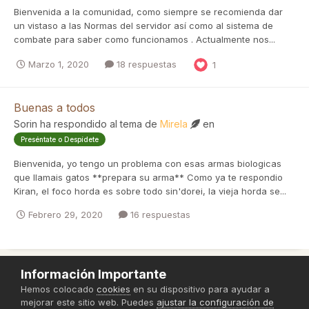
Bienvenida a la comunidad, como siempre se recomienda dar
un vistaso a las Normas del servidor así como al sistema de
combate para saber como funcionamos . Actualmente nos...
Marzo 1, 2020
18 respuestas
1
Buenas a todos
Sorin
ha respondido al tema de
Mirela
en
Preséntate o Despídete
Bienvenida, yo tengo un problema con esas armas biologicas
que llamais gatos **prepara su arma** Como ya te respondio
Kiran, el foco horda es sobre todo sin'dorei, la vieja horda se...
Febrero 29, 2020
16 respuestas
Información Importante
Política de Privacidad
Hemos colocado
cookies
en su dispositivo para ayudar a
mejorar este sitio web. Puedes
ajustar la configuración de
Powered by Invision Community