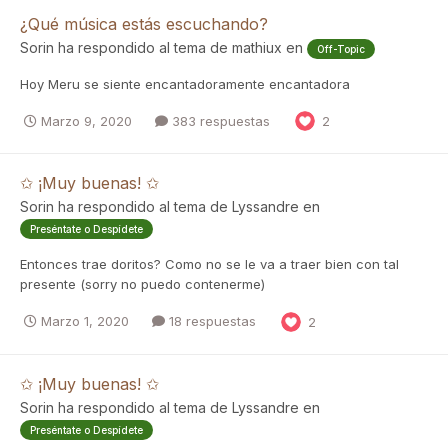
¿Qué música estás escuchando?
Sorin
ha respondido al tema de
mathiux
en
Off-Topic
Hoy Meru se siente encantadoramente encantadora
Marzo 9, 2020
383 respuestas
2
✩ ¡Muy buenas! ✩
Sorin
ha respondido al tema de
Lyssandre
en
Preséntate o Despídete
Entonces trae doritos? Como no se le va a traer bien con tal
presente (sorry no puedo contenerme)
Marzo 1, 2020
18 respuestas
2
✩ ¡Muy buenas! ✩
Sorin
ha respondido al tema de
Lyssandre
en
Preséntate o Despídete