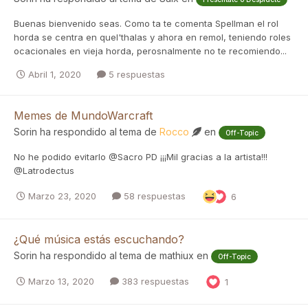
Buenas bienvenido seas. Como ta te comenta Spellman el rol
horda se centra en quel'thalas y ahora en remol, teniendo roles
ocacionales en vieja horda, perosnalmente no te recomiendo...
Abril 1, 2020
5 respuestas
Memes de MundoWarcraft
Sorin
ha respondido al tema de
Rocco
en
Off-Topic
No he podido evitarlo @Sacro PD ¡¡¡Mil gracias a la artista!!!
@Latrodectus
Marzo 23, 2020
58 respuestas
6
¿Qué música estás escuchando?
Sorin
ha respondido al tema de
mathiux
en
Off-Topic
Marzo 13, 2020
383 respuestas
1