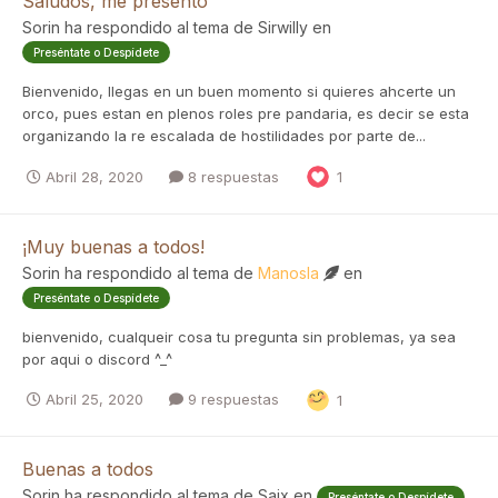
Saludos, me presento
Sorin
ha respondido al tema de
Sirwilly
en
Preséntate o Despídete
Bienvenido, llegas en un buen momento si quieres ahcerte un
orco, pues estan en plenos roles pre pandaria, es decir se esta
organizando la re escalada de hostilidades por parte de...
Abril 28, 2020
8 respuestas
1
¡Muy buenas a todos!
Sorin
ha respondido al tema de
Manosla
en
Preséntate o Despídete
bienvenido, cualqueir cosa tu pregunta sin problemas, ya sea
por aqui o discord ^_^
Abril 25, 2020
9 respuestas
1
Buenas a todos
Sorin
ha respondido al tema de
Saix
en
Preséntate o Despídete