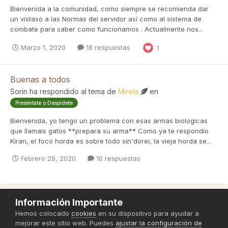
Bienvenida a la comunidad, como siempre se recomienda dar
un vistaso a las Normas del servidor así como al sistema de
combate para saber como funcionamos . Actualmente nos...
Marzo 1, 2020
18 respuestas
1
Buenas a todos
Sorin
ha respondido al tema de
Mirela
en
Preséntate o Despídete
Bienvenida, yo tengo un problema con esas armas biologicas
que llamais gatos **prepara su arma** Como ya te respondio
Kiran, el foco horda es sobre todo sin'dorei, la vieja horda se...
Febrero 29, 2020
16 respuestas
Información Importante
Política de Privacidad
Hemos colocado
cookies
en su dispositivo para ayudar a
mejorar este sitio web. Puedes
ajustar la configuración de
Powered by Invision Community