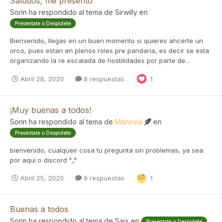
Saludos, me presento
Sorin
ha respondido al tema de
Sirwilly
en
Preséntate o Despídete
Bienvenido, llegas en un buen momento si quieres ahcerte un
orco, pues estan en plenos roles pre pandaria, es decir se esta
organizando la re escalada de hostilidades por parte de...
Abril 28, 2020
8 respuestas
1
¡Muy buenas a todos!
Sorin
ha respondido al tema de
Manosla
en
Preséntate o Despídete
bienvenido, cualqueir cosa tu pregunta sin problemas, ya sea
por aqui o discord ^_^
Abril 25, 2020
9 respuestas
1
Buenas a todos
Sorin
ha respondido al tema de
Saix
en
Preséntate o Despídete