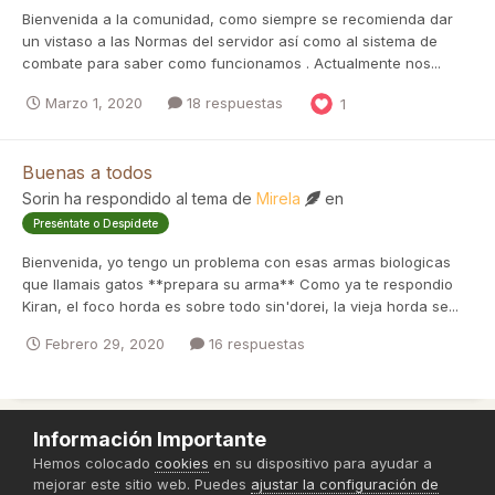
Bienvenida a la comunidad, como siempre se recomienda dar
un vistaso a las Normas del servidor así como al sistema de
combate para saber como funcionamos . Actualmente nos...
Marzo 1, 2020
18 respuestas
1
Buenas a todos
Sorin
ha respondido al tema de
Mirela
en
Preséntate o Despídete
Bienvenida, yo tengo un problema con esas armas biologicas
que llamais gatos **prepara su arma** Como ya te respondio
Kiran, el foco horda es sobre todo sin'dorei, la vieja horda se...
Febrero 29, 2020
16 respuestas
Información Importante
Política de Privacidad
Hemos colocado
cookies
en su dispositivo para ayudar a
mejorar este sitio web. Puedes
ajustar la configuración de
Powered by Invision Community