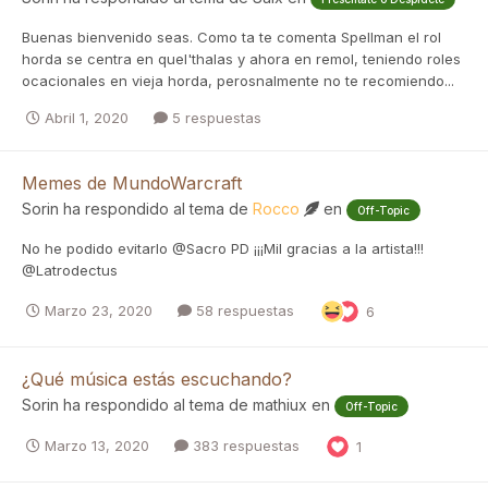
Buenas bienvenido seas. Como ta te comenta Spellman el rol
horda se centra en quel'thalas y ahora en remol, teniendo roles
ocacionales en vieja horda, perosnalmente no te recomiendo...
Abril 1, 2020
5 respuestas
Memes de MundoWarcraft
Sorin
ha respondido al tema de
Rocco
en
Off-Topic
No he podido evitarlo @Sacro PD ¡¡¡Mil gracias a la artista!!!
@Latrodectus
Marzo 23, 2020
58 respuestas
6
¿Qué música estás escuchando?
Sorin
ha respondido al tema de
mathiux
en
Off-Topic
Marzo 13, 2020
383 respuestas
1