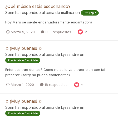
¿Qué música estás escuchando?
Sorin
ha respondido al tema de
mathiux
en
Off-Topic
Hoy Meru se siente encantadoramente encantadora
Marzo 9, 2020
383 respuestas
2
✩ ¡Muy buenas! ✩
Sorin
ha respondido al tema de
Lyssandre
en
Preséntate o Despídete
Entonces trae doritos? Como no se le va a traer bien con tal
presente (sorry no puedo contenerme)
Marzo 1, 2020
18 respuestas
2
✩ ¡Muy buenas! ✩
Sorin
ha respondido al tema de
Lyssandre
en
Preséntate o Despídete