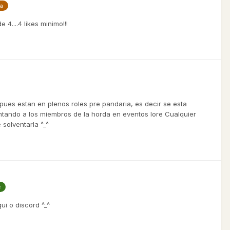
ia
4....4 likes minimo!!!
pues estan en plenos roles pre pandaria, es decir se esta
untando a los miembros de la horda en eventos lore Cualquier
solventarla ^_^
e
ui o discord ^_^