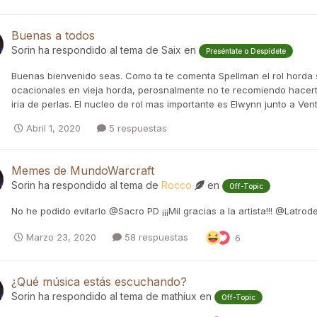
Buenas a todos
Sorin
ha respondido al tema de
Saix
en
Preséntate o Despídete
Buenas bienvenido seas. Como ta te comenta Spellman el rol horda s
ocacionales en vieja horda, perosnalmente no te recomiendo hacerte 
iria de perlas. El nucleo de rol mas importante es Elwynn junto a Ve
Abril 1, 2020
5 respuestas
Memes de MundoWarcraft
Sorin
ha respondido al tema de
Rocco
en
Off-Topic
No he podido evitarlo @Sacro PD ¡¡¡Mil gracias a la artista!!! @Latrod
Marzo 23, 2020
58 respuestas
6
¿Qué música estás escuchando?
Sorin
ha respondido al tema de
mathiux
en
Off-Topic