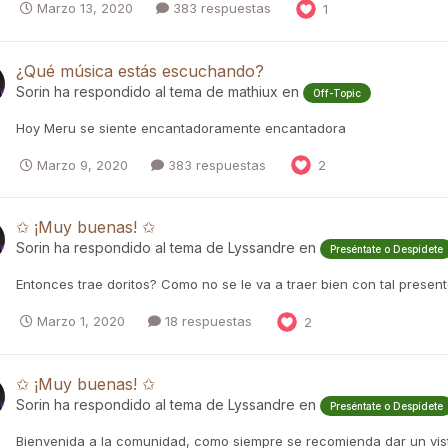
Marzo 13, 2020
383 respuestas
1
¿Qué música estás escuchando?
Sorin
ha respondido al tema de
mathiux
en
Off-Topic
Hoy Meru se siente encantadoramente encantadora
Marzo 9, 2020
383 respuestas
2
✩ ¡Muy buenas! ✩
Sorin
ha respondido al tema de
Lyssandre
en
Preséntate o Despídete
Entonces trae doritos? Como no se le va a traer bien con tal prese
Marzo 1, 2020
18 respuestas
2
✩ ¡Muy buenas! ✩
Sorin
ha respondido al tema de
Lyssandre
en
Preséntate o Despídete
Bienvenida a la comunidad, como siempre se recomienda dar un vist