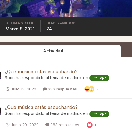
ÚLTIMA VISITA
DÍAS GANADOS
Marzo 8, 2021
74
Actividad
¿Qué música estás escuchando?
Sorin
ha respondido al tema de
mathiux
en
Off-Topic
Julio 13, 2020
383 respuestas
2
¿Qué música estás escuchando?
Sorin
ha respondido al tema de
mathiux
en
Off-Topic
Junio 29, 2020
383 respuestas
1