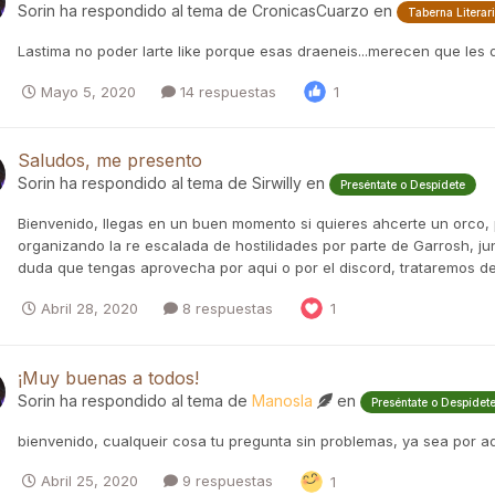
Sorin
ha respondido al tema de
CronicasCuarzo
en
Taberna Literar
Lastima no poder larte like porque esas draeneis...merecen que les de 
Mayo 5, 2020
14 respuestas
1
Saludos, me presento
Sorin
ha respondido al tema de
Sirwilly
en
Preséntate o Despídete
Bienvenido, llegas en un buen momento si quieres ahcerte un orco, 
organizando la re escalada de hostilidades por parte de Garrosh, j
duda que tengas aprovecha por aqui o por el discord, trataremos de 
Abril 28, 2020
8 respuestas
1
¡Muy buenas a todos!
Sorin
ha respondido al tema de
Manosla
en
Preséntate o Despídet
bienvenido, cualqueir cosa tu pregunta sin problemas, ya sea por aq
Abril 25, 2020
9 respuestas
1