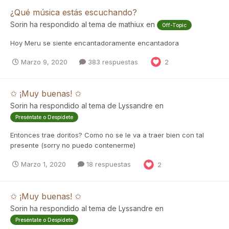
¿Qué música estás escuchando?
Sorin
ha respondido al tema de
mathiux
en
Off-Topic
Hoy Meru se siente encantadoramente encantadora
Marzo 9, 2020
383 respuestas
2
✩ ¡Muy buenas! ✩
Sorin
ha respondido al tema de
Lyssandre
en
Preséntate o Despídete
Entonces trae doritos? Como no se le va a traer bien con tal
presente (sorry no puedo contenerme)
Marzo 1, 2020
18 respuestas
2
✩ ¡Muy buenas! ✩
Sorin
ha respondido al tema de
Lyssandre
en
Preséntate o Despídete