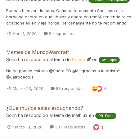
Buenas bienvenido seas. Como ta te comenta Spellman el rol
horda se centra en quel'thalas y ahora en remol, teniendo roles
ocacionales en vieja horda, perosnalmente no te recomiendo...
Abril 1, 2020
5 respuestas
Memes de MundoWarcraft
Sorin
ha respondido al tema de
Rocco
en
Off-Topic
No he podido evitarlo @Sacro PD ¡¡¡Mil gracias a la artista!!!
@Latrodectus
Marzo 23, 2020
58 respuestas
6
¿Qué música estás escuchando?
Sorin
ha respondido al tema de
mathiux
en
Off-Topic
Marzo 13, 2020
383 respuestas
1