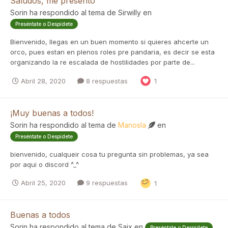
Saludos, me presento
Sorin
ha respondido al tema de
Sirwilly
en
Preséntate o Despídete
Bienvenido, llegas en un buen momento si quieres ahcerte un
orco, pues estan en plenos roles pre pandaria, es decir se esta
organizando la re escalada de hostilidades por parte de...
Abril 28, 2020
8 respuestas
1
¡Muy buenas a todos!
Sorin
ha respondido al tema de
Manosla
en
Preséntate o Despídete
bienvenido, cualqueir cosa tu pregunta sin problemas, ya sea
por aqui o discord ^_^
Abril 25, 2020
9 respuestas
1
Buenas a todos
Sorin
ha respondido al tema de
Saix
en
Preséntate o Despídete