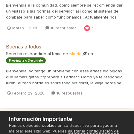
Bienvenida a la comunidad, como siempre se recomienda dar
un vistaso a las Normas del servidor así como al sistema de
combate para saber como funcionamos . Actualmente nos...
Marzo 1, 2020
18 respuestas
1
Buenas a todos
Sorin
ha respondido al tema de
Mirela
en
Preséntate o Despídete
Bienvenida, yo tengo un problema con esas armas biologicas
que llamais gatos **prepara su arma** Como ya te respondio
Kiran, el foco horda es sobre todo sin'dorei, la vieja horda se...
Febrero 29, 2020
16 respuestas
Información Importante
Política de Privacidad
Hemos colocado
cookies
en su dispositivo para ayudar a
mejorar este sitio web. Puedes
ajustar la configuración de
Powered by Invision Community