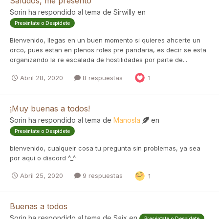
Saludos, me presento
Sorin
ha respondido al tema de
Sirwilly
en
Preséntate o Despídete
Bienvenido, llegas en un buen momento si quieres ahcerte un
orco, pues estan en plenos roles pre pandaria, es decir se esta
organizando la re escalada de hostilidades por parte de...
Abril 28, 2020
8 respuestas
1
¡Muy buenas a todos!
Sorin
ha respondido al tema de
Manosla
en
Preséntate o Despídete
bienvenido, cualqueir cosa tu pregunta sin problemas, ya sea
por aqui o discord ^_^
Abril 25, 2020
9 respuestas
1
Buenas a todos
Sorin
ha respondido al tema de
Saix
en
Preséntate o Despídete