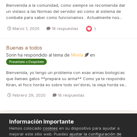
Bienvenida a la comunidad, como siempre se recomienda dar
un vistaso a las Normas del servidor así como al sistema de
combate para saber como funcionamos . Actualmente nos...
Marzo 1, 2020
18 respuestas
1
Buenas a todos
Sorin
ha respondido al tema de
Mirela
en
Preséntate o Despídete
Bienvenida, yo tengo un problema con esas armas biologicas
que llamais gatos **prepara su arma** Como ya te respondio
Kiran, el foco horda es sobre todo sin'dorei, la vieja horda se...
Febrero 29, 2020
16 respuestas
Información Importante
Política de Privacidad
Hemos colocado
cookies
en su dispositivo para ayudar a
mejorar este sitio web. Puedes
ajustar la configuración de
Powered by Invision Community