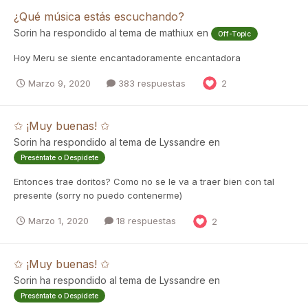
¿Qué música estás escuchando?
Sorin
ha respondido al tema de
mathiux
en
Off-Topic
Hoy Meru se siente encantadoramente encantadora
Marzo 9, 2020
383 respuestas
2
✩ ¡Muy buenas! ✩
Sorin
ha respondido al tema de
Lyssandre
en
Preséntate o Despídete
Entonces trae doritos? Como no se le va a traer bien con tal
presente (sorry no puedo contenerme)
Marzo 1, 2020
18 respuestas
2
✩ ¡Muy buenas! ✩
Sorin
ha respondido al tema de
Lyssandre
en
Preséntate o Despídete