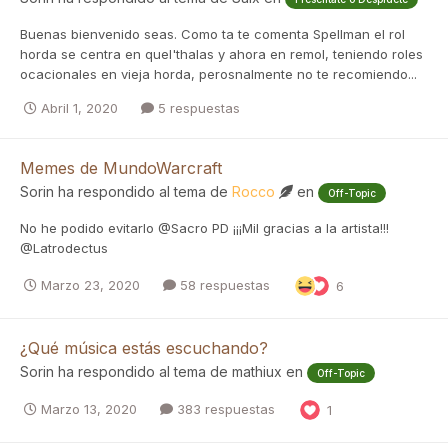
Buenas bienvenido seas. Como ta te comenta Spellman el rol
horda se centra en quel'thalas y ahora en remol, teniendo roles
ocacionales en vieja horda, perosnalmente no te recomiendo...
Abril 1, 2020
5 respuestas
Memes de MundoWarcraft
Sorin
ha respondido al tema de
Rocco
en
Off-Topic
No he podido evitarlo @Sacro PD ¡¡¡Mil gracias a la artista!!!
@Latrodectus
Marzo 23, 2020
58 respuestas
6
¿Qué música estás escuchando?
Sorin
ha respondido al tema de
mathiux
en
Off-Topic
Marzo 13, 2020
383 respuestas
1