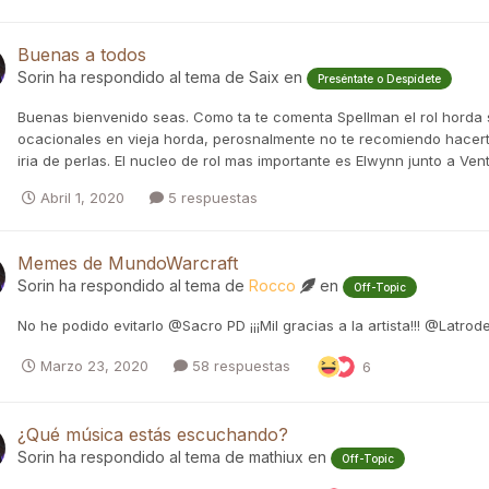
Buenas a todos
Sorin
ha respondido al tema de
Saix
en
Preséntate o Despídete
Buenas bienvenido seas. Como ta te comenta Spellman el rol horda s
ocacionales en vieja horda, perosnalmente no te recomiendo hacerte 
iria de perlas. El nucleo de rol mas importante es Elwynn junto a Ve
Abril 1, 2020
5 respuestas
Memes de MundoWarcraft
Sorin
ha respondido al tema de
Rocco
en
Off-Topic
No he podido evitarlo @Sacro PD ¡¡¡Mil gracias a la artista!!! @Latrod
Marzo 23, 2020
58 respuestas
6
¿Qué música estás escuchando?
Sorin
ha respondido al tema de
mathiux
en
Off-Topic