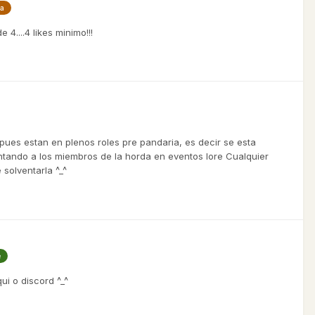
ia
4....4 likes minimo!!!
pues estan en plenos roles pre pandaria, es decir se esta
untando a los miembros de la horda en eventos lore Cualquier
solventarla ^_^
e
ui o discord ^_^