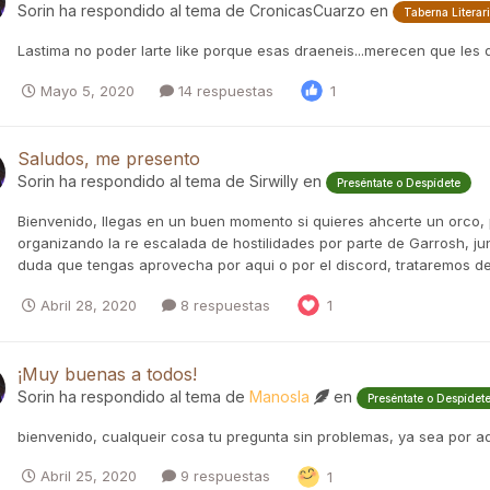
Sorin
ha respondido al tema de
CronicasCuarzo
en
Taberna Literar
Lastima no poder larte like porque esas draeneis...merecen que les de 
Mayo 5, 2020
14 respuestas
1
Saludos, me presento
Sorin
ha respondido al tema de
Sirwilly
en
Preséntate o Despídete
Bienvenido, llegas en un buen momento si quieres ahcerte un orco, 
organizando la re escalada de hostilidades por parte de Garrosh, j
duda que tengas aprovecha por aqui o por el discord, trataremos de 
Abril 28, 2020
8 respuestas
1
¡Muy buenas a todos!
Sorin
ha respondido al tema de
Manosla
en
Preséntate o Despídet
bienvenido, cualqueir cosa tu pregunta sin problemas, ya sea por aq
Abril 25, 2020
9 respuestas
1