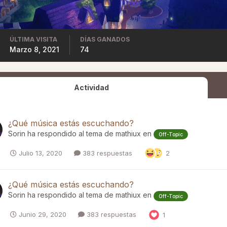
ÚLTIMA VISITA
DÍAS GANADOS
Marzo 8, 2021
74
Actividad
¿Qué música estás escuchando?
Sorin
ha respondido al tema de
mathiux
en
Off-Topic
Julio 13, 2020
383 respuestas
2
¿Qué música estás escuchando?
Sorin
ha respondido al tema de
mathiux
en
Off-Topic
Junio 29, 2020
383 respuestas
1