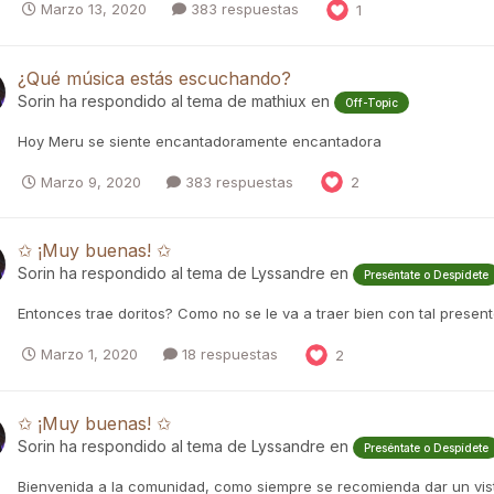
Marzo 13, 2020
383 respuestas
1
¿Qué música estás escuchando?
Sorin
ha respondido al tema de
mathiux
en
Off-Topic
Hoy Meru se siente encantadoramente encantadora
Marzo 9, 2020
383 respuestas
2
✩ ¡Muy buenas! ✩
Sorin
ha respondido al tema de
Lyssandre
en
Preséntate o Despídete
Entonces trae doritos? Como no se le va a traer bien con tal prese
Marzo 1, 2020
18 respuestas
2
✩ ¡Muy buenas! ✩
Sorin
ha respondido al tema de
Lyssandre
en
Preséntate o Despídete
Bienvenida a la comunidad, como siempre se recomienda dar un vist