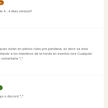
ia
4....4 likes minimo!!!
pues estan en plenos roles pre pandaria, es decir se esta
untando a los miembros de la horda en eventos lore Cualquier
solventarla ^_^
e
ui o discord ^_^