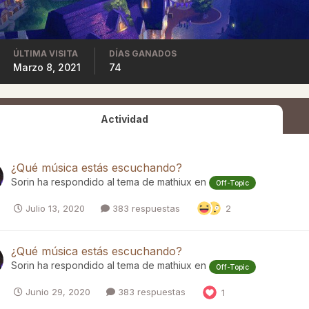
ÚLTIMA VISITA
DÍAS GANADOS
Marzo 8, 2021
74
Actividad
¿Qué música estás escuchando?
Sorin
ha respondido al tema de
mathiux
en
Off-Topic
Julio 13, 2020
383 respuestas
2
¿Qué música estás escuchando?
Sorin
ha respondido al tema de
mathiux
en
Off-Topic
Junio 29, 2020
383 respuestas
1