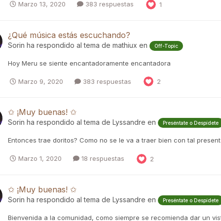
Marzo 13, 2020
383 respuestas
1
¿Qué música estás escuchando?
Sorin
ha respondido al tema de
mathiux
en
Off-Topic
Hoy Meru se siente encantadoramente encantadora
Marzo 9, 2020
383 respuestas
2
✩ ¡Muy buenas! ✩
Sorin
ha respondido al tema de
Lyssandre
en
Preséntate o Despídete
Entonces trae doritos? Como no se le va a traer bien con tal prese
Marzo 1, 2020
18 respuestas
2
✩ ¡Muy buenas! ✩
Sorin
ha respondido al tema de
Lyssandre
en
Preséntate o Despídete
Bienvenida a la comunidad, como siempre se recomienda dar un vist