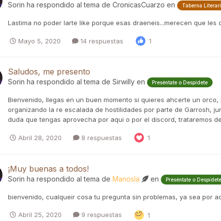
Sorin
ha respondido al tema de
CronicasCuarzo
en
Taberna Literar
Lastima no poder larte like porque esas draeneis...merecen que les de 
Mayo 5, 2020
14 respuestas
1
Saludos, me presento
Sorin
ha respondido al tema de
Sirwilly
en
Preséntate o Despídete
Bienvenido, llegas en un buen momento si quieres ahcerte un orco, 
organizando la re escalada de hostilidades por parte de Garrosh, j
duda que tengas aprovecha por aqui o por el discord, trataremos de 
Abril 28, 2020
8 respuestas
1
¡Muy buenas a todos!
Sorin
ha respondido al tema de
Manosla
en
Preséntate o Despídet
bienvenido, cualqueir cosa tu pregunta sin problemas, ya sea por aq
Abril 25, 2020
9 respuestas
1