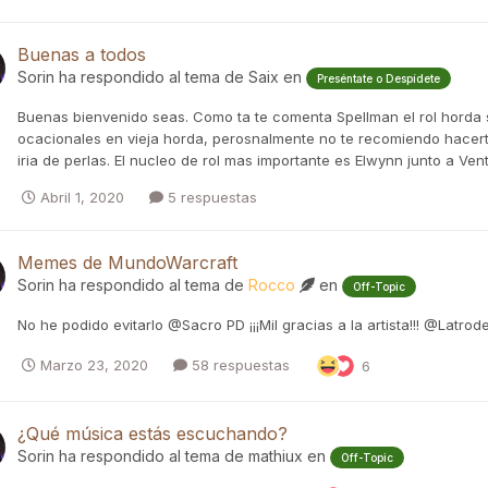
Buenas a todos
Sorin
ha respondido al tema de
Saix
en
Preséntate o Despídete
Buenas bienvenido seas. Como ta te comenta Spellman el rol horda s
ocacionales en vieja horda, perosnalmente no te recomiendo hacerte 
iria de perlas. El nucleo de rol mas importante es Elwynn junto a Ve
Abril 1, 2020
5 respuestas
Memes de MundoWarcraft
Sorin
ha respondido al tema de
Rocco
en
Off-Topic
No he podido evitarlo @Sacro PD ¡¡¡Mil gracias a la artista!!! @Latrod
Marzo 23, 2020
58 respuestas
6
¿Qué música estás escuchando?
Sorin
ha respondido al tema de
mathiux
en
Off-Topic