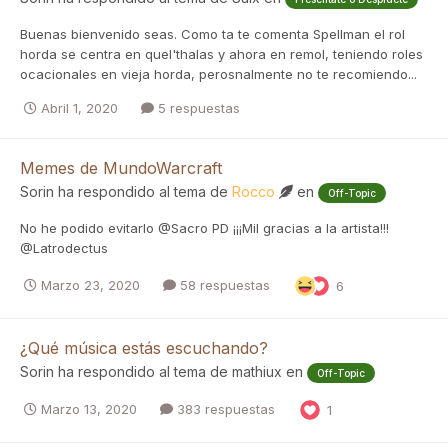
Buenas bienvenido seas. Como ta te comenta Spellman el rol
horda se centra en quel'thalas y ahora en remol, teniendo roles
ocacionales en vieja horda, perosnalmente no te recomiendo...
Abril 1, 2020
5 respuestas
Memes de MundoWarcraft
Sorin
ha respondido al tema de
Rocco
en
Off-Topic
No he podido evitarlo @Sacro PD ¡¡¡Mil gracias a la artista!!!
@Latrodectus
Marzo 23, 2020
58 respuestas
6
¿Qué música estás escuchando?
Sorin
ha respondido al tema de
mathiux
en
Off-Topic
Marzo 13, 2020
383 respuestas
1