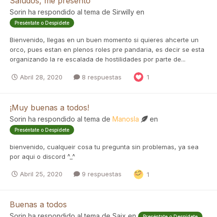
Saludos, me presento
Sorin
ha respondido al tema de
Sirwilly
en
Preséntate o Despídete
Bienvenido, llegas en un buen momento si quieres ahcerte un
orco, pues estan en plenos roles pre pandaria, es decir se esta
organizando la re escalada de hostilidades por parte de...
Abril 28, 2020
8 respuestas
1
¡Muy buenas a todos!
Sorin
ha respondido al tema de
Manosla
en
Preséntate o Despídete
bienvenido, cualqueir cosa tu pregunta sin problemas, ya sea
por aqui o discord ^_^
Abril 25, 2020
9 respuestas
1
Buenas a todos
Sorin
ha respondido al tema de
Saix
en
Preséntate o Despídete