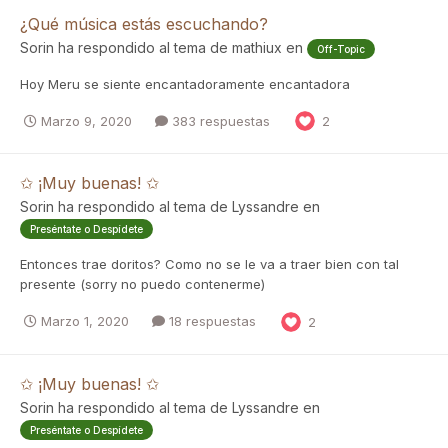
¿Qué música estás escuchando?
Sorin
ha respondido al tema de
mathiux
en
Off-Topic
Hoy Meru se siente encantadoramente encantadora
Marzo 9, 2020
383 respuestas
2
✩ ¡Muy buenas! ✩
Sorin
ha respondido al tema de
Lyssandre
en
Preséntate o Despídete
Entonces trae doritos? Como no se le va a traer bien con tal
presente (sorry no puedo contenerme)
Marzo 1, 2020
18 respuestas
2
✩ ¡Muy buenas! ✩
Sorin
ha respondido al tema de
Lyssandre
en
Preséntate o Despídete