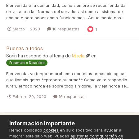
Bienvenida a la comunidad, como siempre se recomienda dar
un vistaso a las Normas del servidor así como al sistema de
combate para saber como funcionamos . Actualmente nos...
Marzo 1, 2020
18 respuestas
1
Buenas a todos
Sorin
ha respondido al tema de
Mirela
en
Preséntate o Despídete
Bienvenida, yo tengo un problema con esas armas biologicas
que llamais gatos **prepara su arma** Como ya te respondio
Kiran, el foco horda es sobre todo sin'dorei, la vieja horda se...
Febrero 29, 2020
16 respuestas
Información Importante
Política de Privacidad
Hemos colocado
cookies
en su dispositivo para ayudar a
mejorar este sitio web. Puedes
ajustar la configuración de
Powered by Invision Community