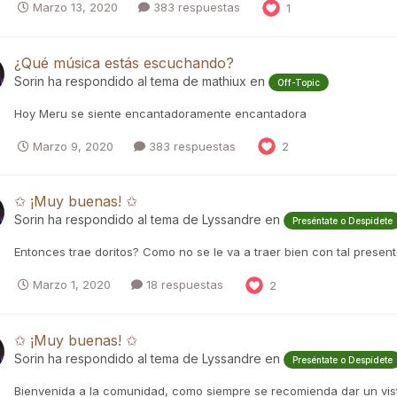
Marzo 13, 2020
383 respuestas
1
¿Qué música estás escuchando?
Sorin
ha respondido al tema de
mathiux
en
Off-Topic
Hoy Meru se siente encantadoramente encantadora
Marzo 9, 2020
383 respuestas
2
✩ ¡Muy buenas! ✩
Sorin
ha respondido al tema de
Lyssandre
en
Preséntate o Despídete
Entonces trae doritos? Como no se le va a traer bien con tal prese
Marzo 1, 2020
18 respuestas
2
✩ ¡Muy buenas! ✩
Sorin
ha respondido al tema de
Lyssandre
en
Preséntate o Despídete
Bienvenida a la comunidad, como siempre se recomienda dar un vist