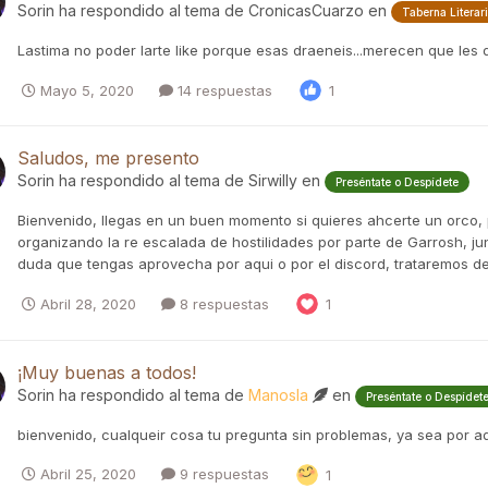
Sorin
ha respondido al tema de
CronicasCuarzo
en
Taberna Literar
Lastima no poder larte like porque esas draeneis...merecen que les de 
Mayo 5, 2020
14 respuestas
1
Saludos, me presento
Sorin
ha respondido al tema de
Sirwilly
en
Preséntate o Despídete
Bienvenido, llegas en un buen momento si quieres ahcerte un orco, 
organizando la re escalada de hostilidades por parte de Garrosh, j
duda que tengas aprovecha por aqui o por el discord, trataremos de 
Abril 28, 2020
8 respuestas
1
¡Muy buenas a todos!
Sorin
ha respondido al tema de
Manosla
en
Preséntate o Despídet
bienvenido, cualqueir cosa tu pregunta sin problemas, ya sea por aq
Abril 25, 2020
9 respuestas
1