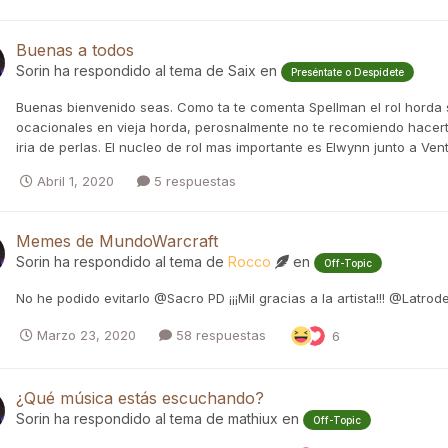
Buenas a todos
Sorin
ha respondido al tema de
Saix
en
Preséntate o Despídete
Buenas bienvenido seas. Como ta te comenta Spellman el rol horda s
ocacionales en vieja horda, perosnalmente no te recomiendo hacerte 
iria de perlas. El nucleo de rol mas importante es Elwynn junto a Ve
Abril 1, 2020
5 respuestas
Memes de MundoWarcraft
Sorin
ha respondido al tema de
Rocco
en
Off-Topic
No he podido evitarlo @Sacro PD ¡¡¡Mil gracias a la artista!!! @Latrod
Marzo 23, 2020
58 respuestas
6
¿Qué música estás escuchando?
Sorin
ha respondido al tema de
mathiux
en
Off-Topic