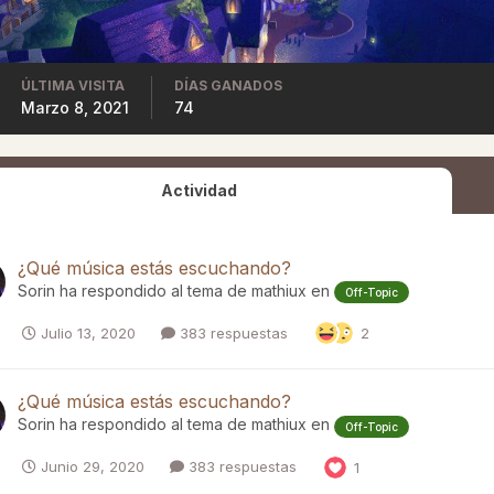
ÚLTIMA VISITA
DÍAS GANADOS
Marzo 8, 2021
74
Actividad
¿Qué música estás escuchando?
Sorin
ha respondido al tema de
mathiux
en
Off-Topic
Julio 13, 2020
383 respuestas
2
¿Qué música estás escuchando?
Sorin
ha respondido al tema de
mathiux
en
Off-Topic
Junio 29, 2020
383 respuestas
1