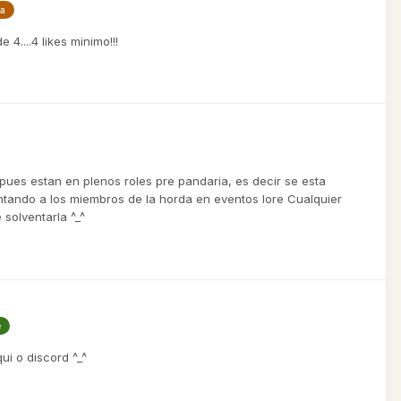
ia
4....4 likes minimo!!!
pues estan en plenos roles pre pandaria, es decir se esta
untando a los miembros de la horda en eventos lore Cualquier
solventarla ^_^
e
ui o discord ^_^