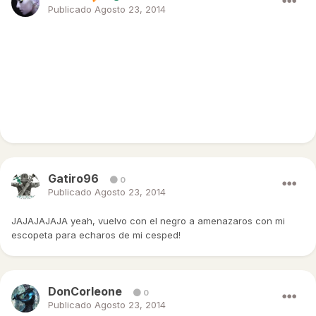
Publicado
Agosto 23, 2014
¡Bienvenido a MundoWarcraft!
Espero que te lo pases genial charlando y roleando con todos
nosotros de nuevo :3
Ante cualquier duda, aquí nos tienes.
¡Nos vemos ingame!
Gatiro96
0
Publicado
Agosto 23, 2014
JAJAJAJAJA yeah, vuelvo con el negro a amenazaros con mi
escopeta para echaros de mi cesped!
DonCorleone
0
Publicado
Agosto 23, 2014