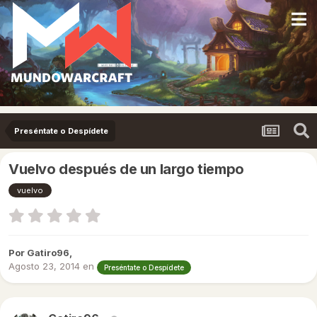
Preséntate o Despídete
Vuelvo después de un largo tiempo
vuelvo
Por
Gatiro96
,
Agosto 23, 2014
en
Preséntate o Despídete