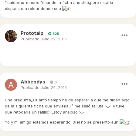
''caido/no-muerto''(mande la ficha anoche),pero estaría
dispuesto a rolear donde sea
.
Prototaip
325
Publicado
Julio 22, 2015
¡Bienvenido! Llevo relativamente... muy poco la verdad, pero espero
que te lo pases bien. ¡Nos vemos!
Abbendys
0
Publicado
Julio 24, 2015
Una pregunta¿Cuanto tiempo he de esperar a que me digan algo
de la siguiente ficha que envie(la 1ª me salió falluta >_< y tuve
que retocarla un ratillo)?Estoy ansioso >_<
Yo y mi amigo estamos esperando :3(el no se presento aun
)