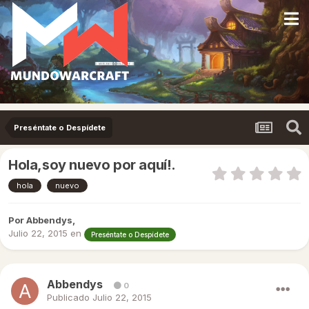
Preséntate o Despídete
Hola,soy nuevo por aquí!.
hola
nuevo
Por
Abbendys
,
Julio 22, 2015
en
Preséntate o Despídete
Abbendys
0
Publicado
Julio 22, 2015