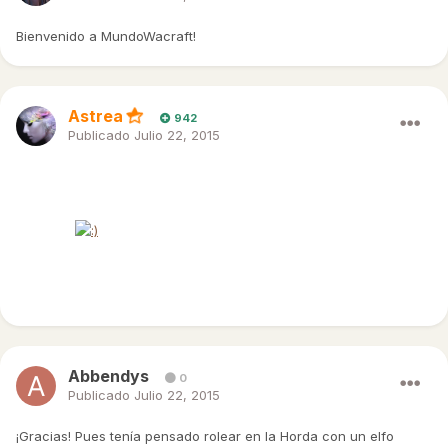
Bienvenido a MundoWacraft!
Astrea
942
Publicado
Julio 22, 2015
¡Bienvenido a MundoWarcraft!
Espero que te lo pases genial charlando y roleando con todos
nosotros
Cualquier duda que tengas, aquí estamos.
¡Nos vemos ingame!
Abbendys
0
Publicado
Julio 22, 2015
¡Gracias! Pues tenía pensado rolear en la Horda con un elfo