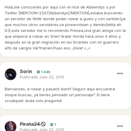
Hola,me conoceréis por aquí con el nick de Abbendys o por
Twitter [MENTION=2247]Abbendys[/MENTION],estaba buscando
un servidor de WoW donde poder rolear a gusto y con sentido(ya
que muchos otros servidores,se powerrolean y demás(telita eh
D:)),este servidor me lo recomendo Presea,una gran amiga con la
que empecé a rolear en Shen'dralar Horda hará unos 4 años y
después en la gran migración en los Errantes con mi guerrero
elfo de sangre Val'tharien.Pues eso...¡Hola! >_<
Sorin
1.549
Publicado
Julio 22, 2015
Bienvenido, a rolear y pasarlo bien!!! Seguro aqui encuentra
sloque buscas, ya tienes pensado un personaje? Si tiene
scualquier duda solo pregunta!
Pirata24
1
Publicado
Julio 22, 2015