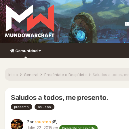
Comunidad
Inicio
General
Preséntate o Despídete
Saludos a todos, me
Saludos a todos, me presento.
presento
saludos
Por
rausten
,
Julio 22, 2015
en
Preséntate o Despídete