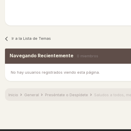
Ir a la Lista de Temas
Navegando Recientemente
0 miembros
No hay usuarios registrados viendo esta página.
Inicio
General
Preséntate o Despídete
Saludos a todos, me