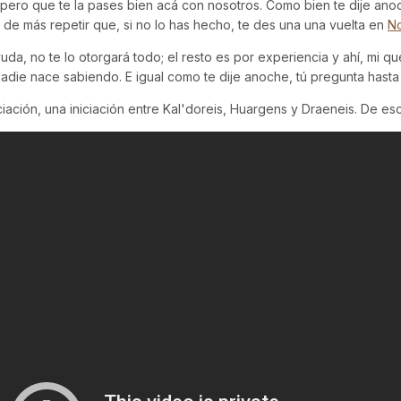
ero que te la pases bien acá con nosotros. Como bien te dije ano
á de más repetir que, si no lo has hecho, te des una una vuelta en
No
a, no te lo otorgará todo; el resto es por experiencia y ahí, mi q
e nace sabiendo. E igual como te dije anoche, tú pregunta hasta 
iación, una iniciación entre Kal'doreis, Huargens y Draeneis. De eso 