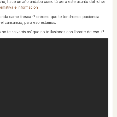
che, hace un año andaba como tú pero este asunto del rol se
rmativa e Información
uerida carne fresca (? créeme que te tendremos paciencia
el cansancio, para eso estamos.
no te salvarás así que no te ilusiones con librarte de eso. (?