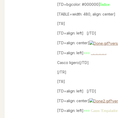
[TD=bgcolor: #000000]
Índice:
[TABLE=width: 480, align: center]
[TR]
[TD=align: left]
[/TD]
01
[TD=align: center]
[TD=align: left]
S
.
C
.
O
.
P
.
E
.
>>>
Casco ligero[/TD]
[/TR]
[TR]
[TD=align: left]
[/TD]
02
[TD=align: center]
[TD=align: left]
>>>
Gauss 'Empalador