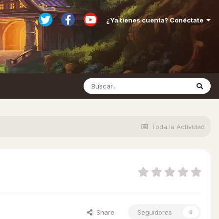
¿Ya tienes cuenta? Conéctate
Toda la Actividad
Share
Seguidores
0