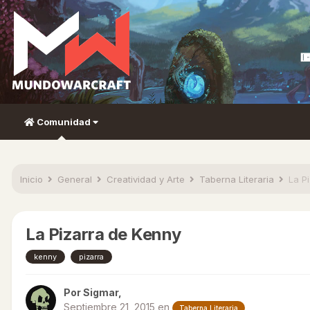
Comunidad
Inicio
General
Creatividad y Arte
Taberna Literaria
La P
La Pizarra de Kenny
kenny
pizarra
Por
Sigmar
,
Septiembre 21, 2015
en
Taberna Literaria