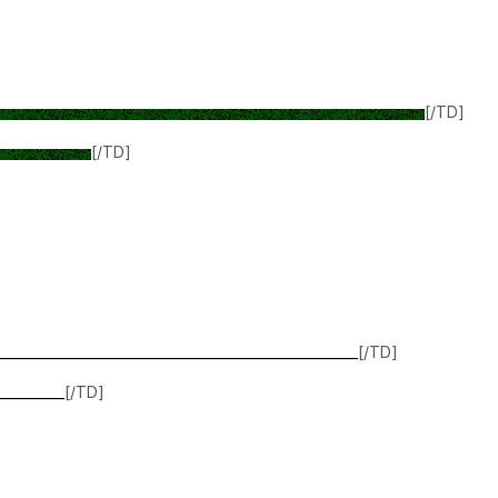
[/TD]
[/TD]
______________________________________________________
[/TD]
__________
[/TD]