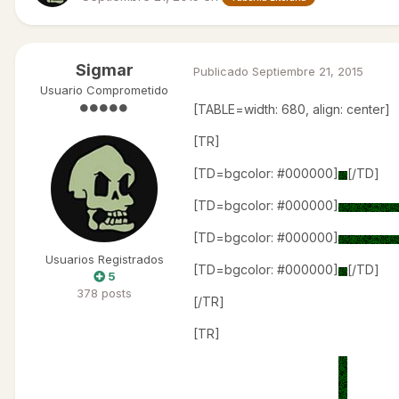
Sigmar
Publicado
Septiembre 21, 2015
Usuario Comprometido
[TABLE=width: 680, align: center]
[TR]
[TD=bgcolor: #000000]
[/TD]
[TD=bgcolor: #000000]
[TD=bgcolor: #000000]
Usuarios Registrados
[TD=bgcolor: #000000]
[/TD]
5
378 posts
[/TR]
[TR]