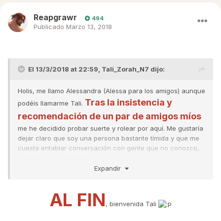
Reapgrawr
494
Publicado
Marzo 13, 2018
El 13/3/2018 at 22:59,
Tali_Zorah_N7
dijo:
Holis, me llamo Alessandra (Alessa para los amigos) aunque
Tras la insistencia y
podéis llamarme Tali.
recomendación de un par de amigos míos
me he decidido probar suerte y rolear por aquí. Me gustaría
dejar claro que soy una persona bastante tímida y que me
cuesta entablar conversación con gente que no conozco,
pero haré un esfuerzo.
Expandir
Dicho esto, espero poder rolear pronto con vosotros y
sentirme cómoda dentro de este servidor. Gracias por
AL FIN
vuestra atención! n.n
, bienvenida Tali