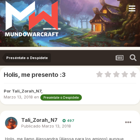
Preséntate o Despídete
Holis, me presento :3
Por
Tali_Zorah_N7
,
Marzo 13, 2018
en
Preséntate o Despídete
Tali_Zorah_N7
497
Publicado
Marzo 13, 2018
Holis, me llamo Alessandra (Alessa para los amigos) aunque