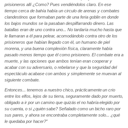
prisioneros allí
¿Como? Pues vendiéndolos
claro. En ese
tiempo cerca de bahía
había
un circulo de arenas y combates
clandestinos que formaban parte de una feria goblin
en donde
los bajos mundos se la pasaban despilfarrando dinero. Las
batallas eran de uno contra uno... No tardaría
mucho hasta que
le llamaran a él para pelear, acomodándolo
contra otro de los
prisioneros que habían
llegado con él, un humano de piel
morena, y una buena complexión
física, claramente había
pasado menos tiempo que él como prisionero. El combate era a
muerte, y las opciones que ambos tenían
eran cooperar y
acabar con su adversario, o rebelarse y que la seguridad del
espectáculo acabase
con ambos y simplemente se muevan al
siguiente
combate.
Entonces... tenemos a nuestro chico, prácticamente
un crio
entre los elfos, lejos de su tierra, seguramente dado por muerto,
obligado a ir por un camino que quizás
el no habría
elegido por
su cuenta, o si ¿quién
sabe? Señalado como un bicho raro por
sus pares, y ahora se encontraba completamente solo... ¿qué
le quedaba por hacer?”