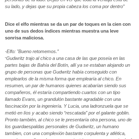
su lado, y dejas que su propia cabeza los coma por dentro”
Dice el elfo mientras se da un par de toques en la cien con
uno de sus dedos índices
mientras muestra una leve
sonrisa maliciosa.
-Elfo: "Bueno
retomemos.”
Gudwritz
trajo al chico a una casa de las que poseía
en las
“
partes bajas de Bahía
del Botín, allí
ya se estaban alojando un
grupo de personas que Gudwritz
había
conseguido con
emplearlos de la misma forma que emplearía
al chico. En
resumen, un par de humanos quienes acabarían
siendo sus
compañeros, él estaría
compartiendo
cuartos con un tipo
llamado Evans, un grandulón
bastante agradable con una
fascinación
por la ingeniería. Y Lucia, una ladronzuela
que se
metió
en líos
y acabo siendo “rescatada” por el galante goblin.
Pronto también, al chico se le presentaría
otra persona, uno de
los guardaespaldas personales de Gudwritz, un humano
tambien, con una complexión
bastante corpulenta y atlética,