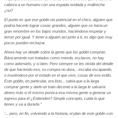
cabeza a un humano con una espada oxidada y maltrecha
¿no?
El punto es que ese goblin
vio potencial en el chico, alguien que
podría
hacerle lograr cosas grandes, alguien que se haría
un
gran renombre en los bajos mundos, haciéndose
respetar y
temer por igual. Y tener a alguien así
junto a ti, es algo que muy
pocos pueden rechazar.
Ahora hay un detalle sobre la gente que los goblin
compran.
Básicamente
son tratados como mierda, esclavos, no hay
como adornarlo, y si bien. Pero siempre se les olvida del detalle
de que haciendo eso, su compra no dura... escaba escapando,
o muriéndose
por el estado en el que vive, cosas de ese estilo.
Este goblin, en particular, era listo... sabía
que a la larga
comprar gente y darle
un trato decente
a la larga le salvaría
dinero más
si él mismo ponía
a esa misma gente a generar un
ingreso para él ¿Entienden? Simple concepto, cuida lo que
tienes y va a durarte.”
... pero,
en fin, volviendo a la historia, el plan de este goblin
con
“