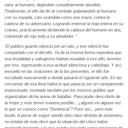
nariz al humano, dejándolo
completamente
aturdido.
Finalmente,
el elfo dio fin al combate golpeándolo
al humano
con su espada, casi usándola
como una maza, contra la
cabeza de su adversario. Logrando enterrar la hoja entera en su
cráneo, prácticamente
dividendo
la cabeza del humano en dos,
cubriendo de rojo todo a su alrededor. “
El público
guardo silencio por un rato, y ese silencio fue
“
compartido con el del elfo. Ya de la misma forma repentina que
esa brutalidad y salvajismo habían
invadido a ese elfo, termino
por irse, regresando a esa actitud silenciosa y cabizbajo. Y así,
envuelto en las ovaciones de la los presentes, el elfo fue
escoltado nuevamente a donde pasaría
el siguiente año. En las
cercanías
de esa feria había
lo que parecía
ser un campamento
improvisado, montado también
por los mismos goblins
que
organizaban dicha arena de batallas. Para poder describirlo de
la mejor y más
breve manera posible... ¿alguno vio alguna vez
lo que se conoce como “Sentencia”? Pues así... pero más
burdo. A pesar de seguir siendo otra clase distinta de prisionero,
no estaba de más
decir que la situación
del chico había
mejorado bastante a la que estaba pasando como prisionero de