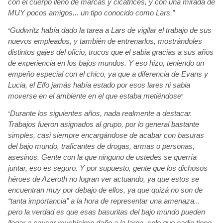
con el cuerpo lleno de marcas y cicatrices, y con una mirada de
MUY pocos amigos... un tipo conocido como Lars.”
Gudwritz
había
dado la tarea a Lars de vigilar el trabajo de sus
“
nuevos empleados, y también
de entrenarlos, mostrándoles
distintos gajes del oficio, trucos que el sabia
gracias a sus años
de experiencia en los bajos mundos. Y eso hizo, teniendo un
empeño especial con el chico, ya que a diferencia de Evans y
Lucia, el Elfo jamás
había
estado por esos lares ni sabia
moverse en el ambiente en el que estaba metiéndose
”
Durante los siguientes años, nada realmente a destacar.
“
Trabajos fueron asignados al grupo, por lo general bastante
simples, casi siempre encargándose
de acabar con basuras
del bajo mundo, traficantes de drogas, armas o personas,
asesinos. Gente con la que ninguno de ustedes se querría
juntar, eso es seguro. Y por supuesto, gente que los dichosos
héroes
de Azeroth
no logran ver actuando, ya que estos se
encuentran muy por debajo de ellos, ya que quizá
no son de
“tanta importancia” a la hora de representar una amenaza...
pero la verdad es que esas basuritas del bajo mundo pueden
llegar a causar muchísimo
daño a la larga, solo que nadie tiene