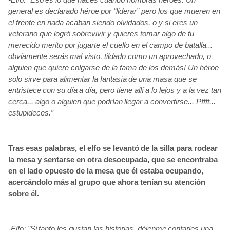
general es declarado héroe
por “liderar” pero los que mueren en
el frente en nada acaban siendo olvidados, o y si eres un
veterano que logró sobrevivir y quieres tomar algo de tu
merecido merito por jugarte el cuello en el campo de batalla...
obviamente serás
mal visto, tildado como un aprovechado, o
alguien que quiere colgarse de la fama de los demás! Un héroe
solo sirve para alimentar la fantasía
de una masa que se
entristece
con su día
a día, pero tiene allí
a lo lejos y a la vez tan
cerca... algo o alguien que podrían
llegar a convertirse... Pffft...
estupideces.”
Tras esas palabras, el elfo se levantó
de la silla para rodear
la mesa y sentarse en otra desocupada, que se encontraba
en el lado opuesto de la mesa que él estaba ocupando,
acercándolo
más
al grupo que ahora tenían
su atención
sobre él.
-Elfo: "Si
tanto les gustan las historias, déjenme
contarles una