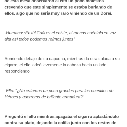
de esta mesa observaron al elfo un poco molestos
creyendo que este simplemente se estaba burlando de
ellos, algo que no sería
muy raro viniendo de un Dorei.
-Humano:
Eh
tú!
Cuál
es el chiste, al menos cuéntalo
en voz
“
alta así
todos podemos reírnos
juntos”
Sonriendo debajo de su capucha, mientras da otra calada a su
cigarro, el elfo ladeó levemente la cabeza hacia un lado
respondiendo
-Elfo: “¿No estamos un poco grandes para los cuentitos de
Héroes
y guerreros de brillante armadura?”
Preguntó el elfo mientras apagaba el cigarro aplastándolo
contra su plato, dejando la colilla junto con los restos de