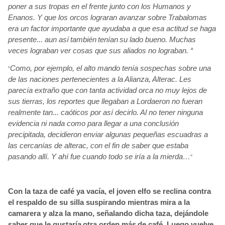
poner a sus tropas en el frente junto con los Humanos y
Enanos. Y que los orcos lograran avanzar sobre Trabalomas
era un factor importante que ayudaba a que esa actitud se haga
presente... aun así
también
tenían
su lado bueno. Muchas
veces lograban ver cosas que sus aliados no lograban. “
Como,
por ejemplo, el alto mando tenía
sospechas sobre una
“
de las naciones pertenecientes a la Alianza, Alterac. Les
parecía
extraño que con tanta actividad orca no muy lejos de
sus tierras, los reportes que llegaban a Lordaeron
no fueran
realmente tan... caóticos
por así
decirlo. Al no tener ninguna
evidencia ni nada como para llegar a una conclusión
precipitada, decidieron enviar algunas pequeñas escuadras a
las cercanías
de alterac, con el fin de saber que estaba
pasando allí. Y ahí
fue cuando todo se iría
a la mierda…
”
Con la taza de café ya vacía, el joven elfo se reclina contra
el respaldo de su silla suspirando mientras mira a la
camarera y alza la mano, señalando dicha taza, dejándole
saber que le gustaría
otra orden más
de café. Luego vuelve