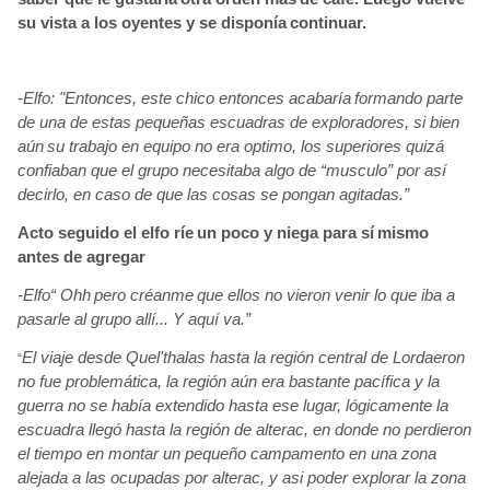
su vista a los oyentes y se disponía
continuar.
-Elfo: "Entonces, este chico entonces acabaría
formando parte
de una de estas pequeñas escuadras de exploradores, si bien
aún
su trabajo en equipo no era optimo, los superiores quizá
confiaban que el grupo necesitaba algo de “musculo” por así
decirlo, en caso de que las cosas se pongan agitadas.”
Acto seguido el elfo ríe
un poco y niega para sí
mismo
antes de agregar
-Elfo“ Ohh
pero créanme
que ellos no vieron venir lo que iba a
pasarle al grupo allí... Y aquí va.”
El viaje desde Quel'thalas
hasta la región
central de Lordaeron
“
no fue problemática, la región
aún
era bastante pacífica
y la
guerra no se había
extendido hasta ese lugar, lógicamente
la
escuadra llegó hasta la región
de alterac, en donde no perdieron
el tiempo en montar un pequeño campamento en una zona
alejada a las ocupadas por alterac, y asi
poder explorar la zona