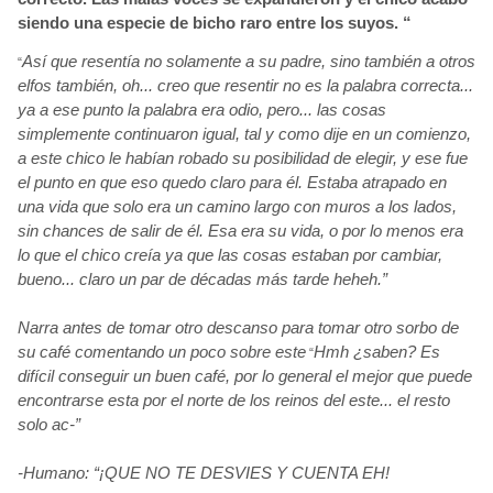
siendo una especie de bicho raro entre los suyos. “
Así
que resentía
no solamente a su padre, sino también
a otros
“
elfos también, oh... creo que resentir no es la palabra correcta...
ya a ese punto la palabra era odio, pero... las cosas
simplemente continuaron igual, tal y como dije en un comienzo,
a este chico le habían
robado su posibilidad de elegir, y ese fue
el punto en que eso quedo claro para él. Estaba atrapado en
una vida que solo era un camino largo con muros a los lados,
sin chances de salir de él. Esa era su vida, o por lo menos era
lo que el chico creía
ya que las cosas estaban por cambiar,
bueno... claro un par de décadas
más
tarde heheh.”
Narra antes de tomar otro descanso para tomar otro sorbo de
su café comentando un poco sobre este
Hmh
¿saben? Es
“
difícil
conseguir un buen café, por lo general el mejor que puede
encontrarse esta por el norte de los reinos del este... el resto
solo ac-”
-Humano: “¡QUE NO TE DESVIES Y CUENTA EH!