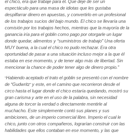
el chico, era que trabaje para él. Que deje de ser un
espectáculo
para una masa de idiotas que les gustaba
despilfarrar dinero en apuestas, y convertirlo en un profesional
de los trabajos sucios del bajo mundo. El chico se llevaría
una
comisión
por los trabajos hechos, mientras que la mayoría
de la
ganancia iría
para el goblin
como pago por otorgarle un lugar
donde quedar, alimentos y “suministros de trabajo” Una oferta
MUY buena, a la cual el chico no pudo rechazar. Era otra
oportunidad de pasar a una situación
incluso mejor a la que él
estaba en ese momento, y de tener algo más
de libertad. Sin
mencionar la chance de poder tener algo de dinero propio.”
Habiendo aceptado el trato el goblin
se presentó con el nombre
“
de “Gudwritz
y este, en el camino que recorrieron desde el
”
circo hasta el lugar donde el chico estaría
quedando, mostró su
gran carisma y arte en el uso de la palabra, sin necesidad
alguna de torcer la verdad o directamente mentirle al
muchacho. Este simplemente contó sus planes y sus
ambiciones, de un imperio comercial libre. Imperio el cual le
chico, junto con otros compañeros, lograrían
construir
con las
habilidades que ellos contaban en ese momento, y las que