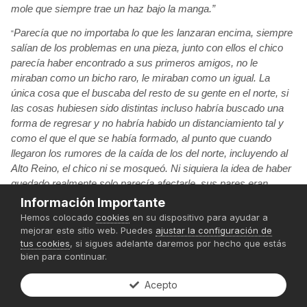
mole que siempre trae un haz bajo la manga.”
Parecía
que no importaba lo que les lanzaran encima, siempre
“
salían
de los problemas en una pieza, junto con ellos el chico
parecía
haber encontrado a sus primeros amigos, no le
miraban como un bicho raro, le miraban como un igual. La
única
cosa que el buscaba del resto de su gente en el norte, si
las cosas hubiesen sido distintas incluso habría
buscado una
forma de regresar y no habría
habido un distanciamiento tal y
como el que el que se había
formado, al punto que cuando
llegaron los rumores de la caída
de los del norte, incluyendo al
Alto Reino, el chico ni se mosqueó. Ni siquiera
la idea de haber
quedado realmente solo parecía
afectarle, sus pares eran
aquellos que ahora estaban junto a él, no los que le habían
Información Importante
rechazado y mirado por encima del hombro en un pasado...”
Hemos colocado
cookies
en su dispositivo para ayudar a
mejorar este sitio web. Puedes
ajustar la configuración de
Lamentablemente lo que ninguno sabia, era que alguien que
“
tus cookies
, si sigues adelante daremos por hecho que estás
estaba muy cerca de ellos estaba planeando hacer una movida
bien para continuar.
por su cuenta, y para poder realizarla sin problemas debían
quitarse del medio a él
trio y al visionario de piel verde.”.
Acepto
Una mañana, Gudwritz
trajo a los muchachos un trabajo que