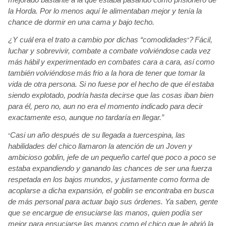
la Horda. Por lo menos aquí le alimentaban mejor y tenía
la
chance de dormir en una cama y bajo techo.
¿Y cuál
era el trato a cambio por dichas “comodidades
?
Fácil,
”
luchar y sobrevivir, combate a combate volviéndose
cada vez
más
hábil
y experimentado en combates cara a cara, así
como
también
volviéndose
más
frio a la hora de tener que tomar la
vida de otra persona. Si no fuese por el hecho de que él
estaba
siendo explotado, podría
hasta decirse que las cosas iban bien
para él, pero no, aun no era el momento indicado para decir
exactamente eso, aunque no tardaría
en llegar.”
Casi un año después
de su llegada a tuercespina, las
“
habilidades del chico llamaron la atención
de un Joven y
ambicioso
goblin, jefe de un pequeño cartel que poco a poco se
estaba expandiendo y ganando las chances de ser una fuerza
respetada en los bajos mundos, y justamente
como forma de
acoplarse a dicha expansión, el goblin
se encontraba en busca
de más
personal para actuar bajo sus órdenes. Ya saben, gente
que se encargue de ensuciarse las manos, quien podía
ser
mejor para ensuciarse las manos como el chico que le abrió
la