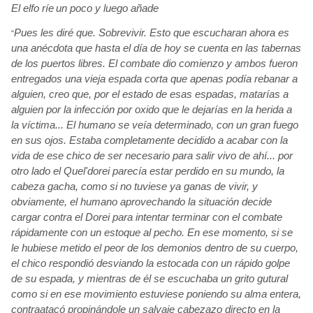
El elfo ríe
un poco y luego añade
Pues les diré
que. Sobrevivir. Esto que escucharan ahora es
“
una anécdota
que hasta el día
de hoy se cuenta en las tabernas
de los puertos libres. El combate
dio comienzo y ambos fueron
entregados una vieja espada corta que apenas podía
rebanar a
alguien, creo que,
por el estado de esas espadas, matarías
a
alguien por la infección
por oxido que le dejarías
en la herida a
la víctima... El humano se veía
determinado, con un gran fuego
en sus ojos. Estaba completamente decidido a acabar con la
vida de ese chico de ser necesario para salir vivo de ahí... por
otro lado el Quel'dorei
parecía
estar perdido en su mundo, la
cabeza gacha, como si no tuviese ya ganas de vivir, y
obviamente, el humano aprovechando la situación
decide
cargar contra el Dorei
para intentar terminar con el combate
rápidamente
con un estoque al pecho. En ese momento, si se
le hubiese metido el peor de los demonios dentro de su cuerpo,
el chico respondió
desviando la estocada con un rápido
golpe
de su espada, y mientras de él se escuchaba un grito gutural
como si en ese movimiento estuviese poniendo su alma entera,
contraatacó propinándole
un salvaje cabezazo
directo en la