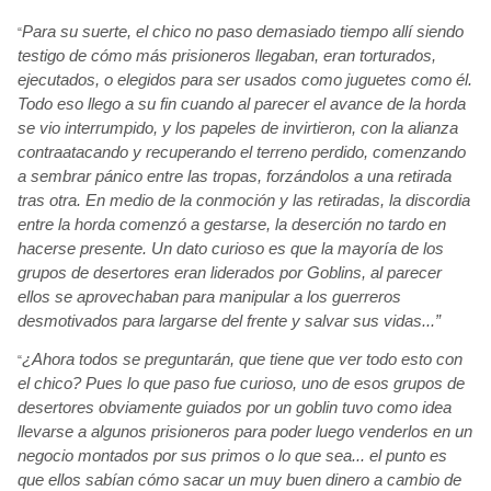
Para su suerte, el chico no paso demasiado tiempo allí
siendo
“
testigo de cómo
más
prisioneros llegaban, eran torturados,
ejecutados, o elegidos para ser usados como juguetes como él.
Todo eso llego a su fin cuando al parecer el avance de la horda
se vio interrumpido, y los papeles de invirtieron, con la alianza
contraatacando y recuperando el terreno perdido, comenzando
a sembrar pánico
entre las tropas, forzándolos
a una retirada
tras otra. En medio de la conmoción
y las retiradas, la discordia
entre la horda comenzó
a gestarse, la deserción
no tardo en
hacerse presente. Un dato curioso es que la mayoría
de los
grupos de desertores eran liderados por Goblins, al parecer
ellos se aprovechaban para manipular a los guerreros
desmotivados para largarse del frente y salvar sus vidas...”
¿Ahora todos se preguntarán, que tiene que ver todo esto con
“
el chico? Pues lo que paso fue curioso, uno de esos grupos
de
desertores obviamente guiados por un goblin
tuvo como idea
llevarse a algunos prisioneros para poder luego venderlos en un
negocio montados por sus primos o lo que sea... el punto es
que ellos sabían
cómo
sacar un muy buen dinero a cambio de