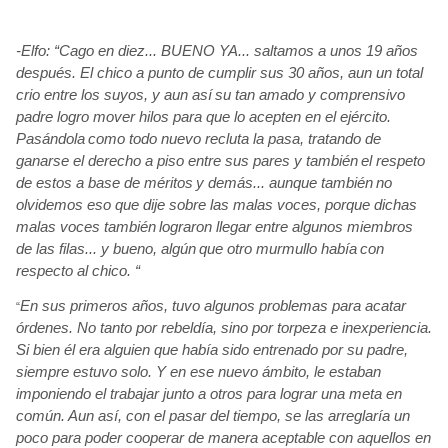
-Elfo: “Cago en diez... BUENO YA... saltamos a unos 19 años
después. El chico a punto de cumplir sus 30 años, aun un total
crio entre los suyos, y aun así
su tan amado y comprensivo
padre logro mover hilos para que lo acepten en el ejército.
Pasándola
como todo nuevo recluta la pasa, tratando de
ganarse el derecho a piso entre sus pares y también
el respeto
de estos a base de méritos
y demás... aunque también
no
olvidemos eso que dije sobre las malas voces, porque dichas
malas voces también
lograron llegar entre algunos miembros
de las filas... y bueno, algún
que otro murmullo había
con
respecto al chico. “
En sus primeros años, tuvo algunos problemas para acatar
“
órdenes. No tanto por rebeldía, sino por torpeza e inexperiencia.
Si bien él
era alguien que había
sido entrenado por su padre,
siempre estuvo solo. Y en ese nuevo ámbito, le estaban
imponiendo el trabajar junto a otros para lograr una meta en
común. Aun así,
con el pasar del tiempo, se las arreglaría
un
poco para poder cooperar de manera aceptable con aquellos en