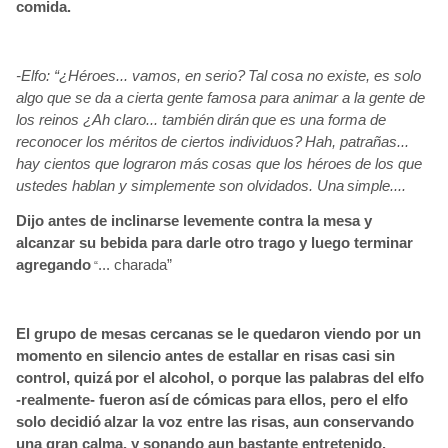
comida.
-Elfo: “¿Héroes... vamos, en serio?
Tal cosa no existe, es solo
algo que se da a cierta gente famosa para animar a la gente de
los reinos ¿Ah claro... también
dirán
que es una forma de
reconocer los méritos
de ciertos individuos?
Hah, patrañas...
hay cientos que lograron más
cosas que los héroes
de los que
ustedes hablan y simplemente son olvidados. Una
simple....
Dijo antes de inclinarse levemente contra la mesa y
alcanzar su bebida para darle otro trago y luego terminar
agregando
... charada”
“
El grupo de mesas cercanas se le quedaron viendo por un
momento en silencio antes de estallar en risas casi sin
control, quizá
por el alcohol, o porque las palabras del elfo
-realmente- fueron así
de cómicas
para ellos, pero el elfo
solo decidió
alzar la voz entre las risas, aun conservando
una gran calma, y sonando aun bastante entretenido.