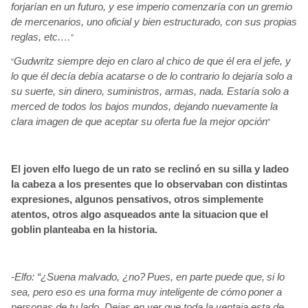
forjarían
en un futuro, y ese imperio comenzaría
con un gremio
de mercenarios, uno oficial y bien estructurado, con sus propias
reglas, etc.…
”
Gudwritz
siempre dejo en claro al chico de que él era el jefe, y
“
lo que él
decía
debía
acatarse o de lo contrario lo dejaría
solo a
su suerte, sin dinero, suministros, armas, nada. Estaría
solo a
merced de todos los bajos mundos, dejando nuevamente la
clara imagen de que aceptar su oferta fue la mejor opción
”
El joven elfo luego de un rato se reclinó en su silla y ladeo
la cabeza a los presentes que lo observaban con distintas
expresiones, algunos pensativos, otros simplemente
atentos, otros algo asqueados ante la situacion
que el
goblin
planteaba en la historia.
-Elfo: “¿Suena malvado, ¿no?
Pues, en parte puede que,
si lo
sea, pero eso es una forma muy inteligente de cómo
poner a
personas de tu lado. Dejas en ver que toda la ventaja esta de