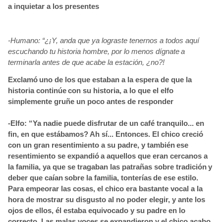
a inquietar a los presentes
-Humano: “¿¡Y, anda que ya lograste tenernos a todos aquí
escuchando tu historia hombre, por lo menos dígnate
a
terminarla antes de que acabe la estación, ¿no?!
Exclamó
uno de los que estaban a la espera de que la
historia continúe
con su historia, a lo que el elfo
simplemente gruñe un poco antes de responder
-Elfo: “Ya nadie puede disfrutar de un café tranquilo... en
fin, en que estábamos? Ah sí... Entonces. El chico creció
con un gran resentimiento a su padre, y también
ese
resentimiento se expandió
a aquellos que eran cercanos a
la familia, ya que se tragaban las patrañas sobre tradición
y
deber que caían
sobre la familia, tonterías
de ese estilo.
Para empeorar las cosas, el chico era bastante vocal a la
hora de mostrar su disgusto al no poder elegir, y ante los
ojos de ellos, él estaba equivocado y su padre en lo
correcto. Las malas voces se expandieron y el chico acabo