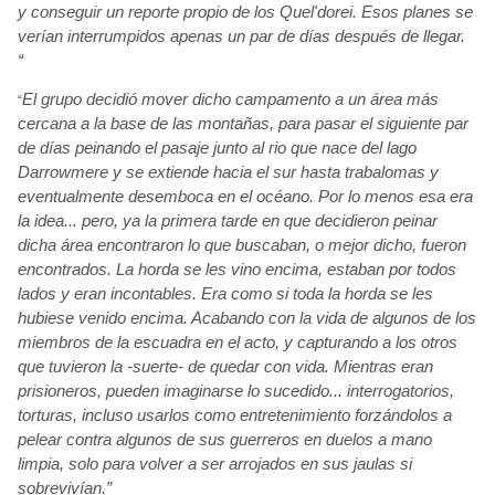
y conseguir
un reporte propio de los Quel'dorei. Esos planes se
verían
interrumpidos apenas un par de días
después
de llegar.
“
El grupo decidió
mover dicho campamento a un área
más
“
cercana a la base de las montañas, para pasar el siguiente par
de días
peinando el pasaje junto al rio que nace del lago
Darrowmere
y se extiende hacia el sur hasta trabalomas
y
eventualmente desemboca
en el océano. Por lo menos esa era
la idea... pero, ya la primera tarde en que decidieron peinar
dicha área
encontraron lo que buscaban, o
mejor dicho, fueron
encontrados. La horda se les vino encima, estaban por todos
lados y eran incontables. Era como si toda la horda se les
hubiese venido encima. Acabando con la vida de algunos de los
miembros de la escuadra en el acto, y capturando a los otros
que tuvieron la -suerte- de quedar con vida. Mientras eran
prisioneros, pueden imaginarse lo sucedido... interrogatorios,
torturas, incluso usarlos como entretenimiento forzándolos
a
pelear contra algunos de sus guerreros en duelos a mano
limpia, solo para volver a ser arrojados en sus jaulas si
sobrevivían.”