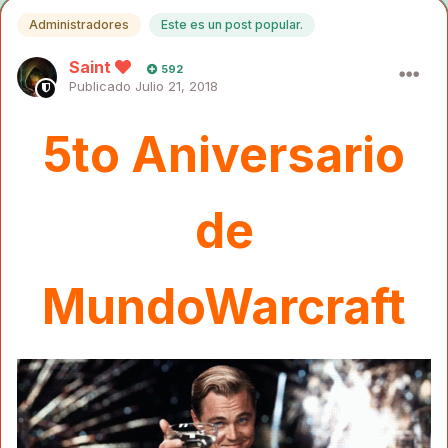
Administradores
Este es un post popular.
Saint
592
Publicado
Julio 21, 2018
5to Aniversario
de
MundoWarcraft