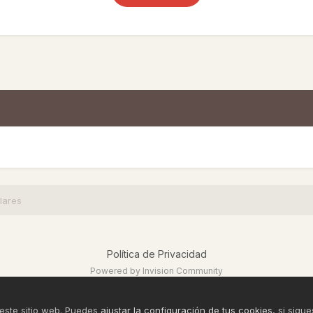
lares
Política de Privacidad
Powered by Invision Community
 este sitio web. Puedes
ajustar la configuración de tus cookies
, si sig