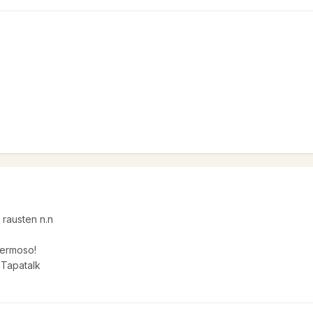
 rausten n.n
hermoso!
 Tapatalk