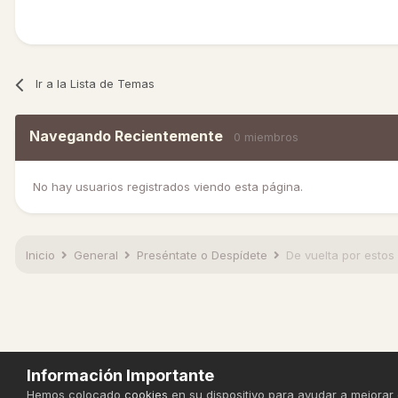
Ir a la Lista de Temas
Navegando Recientemente
0 miembros
No hay usuarios registrados viendo esta página.
Inicio
General
Preséntate o Despídete
De vuelta por estos 
Información Importante
Hemos colocado
cookies
en su dispositivo para ayudar a mejorar