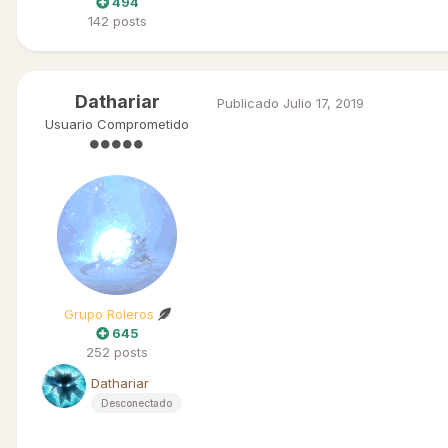
494
142 posts
Dathariar
Publicado
Julio 17, 2019
Usuario Comprometido
Grupo Roleros
645
252 posts
Dathariar
Desconectado