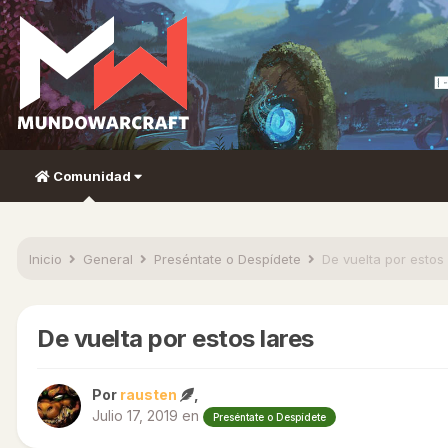
Comunidad
Inicio
General
Preséntate o Despídete
De vuelta por estos 
De vuelta por estos lares
Por
rausten
,
Julio 17, 2019
en
Preséntate o Despídete