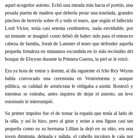
aquel acogedor asiento. Echó una mirada más hacia el portón, una
pesada puerta de madera que debería pesar una tonelada, grandes
pinchos de herrería sobre él y todo el muro, que según el fallecido
Lord Victor, tenía casi setenta centímetros, nada envidiable, por
un instante se imaginó como debió de haber sido para el entonces
cabeza de familia, Jorah de Lamster el tener que defender aquella
pequeña fortaleza en miniatura escondida en lo más recóndito del
bosque de Elwynn durante la Primera Guerra, la piel se le erizó.
Era ya hora de entrar y dormir, al día siguiente el Alto Rey Wrynn
había convocado una ceremonia en Ventormenta y aunque
pública, su calidad de aristócrata le obligaba a asistir. Bostezó y
mientras se estiraba, antes siquiera de dejar el asiento, un leve
estornudo le interrumpió.
Su primer impulso fue el de tomar la espada que tenía al lado de
la silla, y así lo hizo, pero al girar y notar a una figura casi tan
pequeña como su su hermana Lillian la dejó en su sitio, era una
joven diminuta, delgada y pálida, el cabello incoloro le caía por