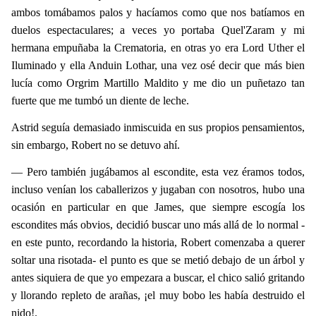
ambos tomábamos
palos y hacíamos como que nos batíamos en
duelos espectaculares; a veces yo portaba Quel'Zaram y mi
hermana empuñaba la Crematoria, en otras yo era Lord Uther el
Iluminado y ella Anduin Lothar, una vez osé decir que más bien
lucía como Orgrim Martillo Maldito y me dio un puñetazo tan
fuerte que me tumbó un diente de leche.
Astrid seguía demasiado inmiscuida en sus propios pensamientos,
sin embargo, Robert no se detuvo ahí.
— Pero también jugábamos al escondite, esta vez éramos todos,
incluso venían los caballerizos y jugaban con nosotros, hubo una
ocasión en particular en que James, que siempre escogía los
escondites más obvios, decidió buscar uno más allá de lo normal -
en este punto, recordando la historia, Robert comenzaba a querer
soltar una risotada- el punto es que se metió debajo de un árbol y
antes siquiera de que yo empezara a buscar, el chico salió gritando
y llorando repleto de arañas, ¡el muy bobo les había destruido el
nido!.