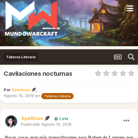
Taberna Literaria
Cavilaciones nocturnas
Por
Spellman
,
Agosto 10, 2019
en
Taberna Literaria
Spellman
1.014
Publicado
Agosto 10, 2019
Pocas cosas eran más tranquilizantes para Robert de Lamster que