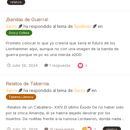
relatos
¡Bandas de Guerra!
Sacro
ha respondido al tema de
Spellman
en
Ocio y Cultura
Prometo colocar lo que yo creería que sería el futuro de los
Lionhammer aquí, aunque no con una imagen de la banda de
guerra porque mi pc es una mierda xDDD
Julio 26, 2024
1 respuesta
1
Relatos de Taberna.
Sacro
ha respondido al tema de
Sacro
en
Taberna Literaria
-Relatos de un Caballero- XXIV El último Éxodo De no haber sido
por la chica Amanda, él se habría dejado devorar por los
muertos. De rodillas frente a la ruinosa Lordaeron, donde nada...
Julio 20, 2024
31 respuestas
2
relatos