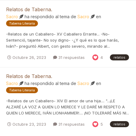
Relatos de Taberna.
Sacro
ha respondido al tema de
Sacro
en
Taberna Literaria
-Relatos de un Caballero- XV Caballero Errante... -No-
Sentenció, tajante- No soy digno- -¿Y qué es lo que harás,
Iván?- preguntó Albert, con gesto severo, mirando al...
Octubre 26, 2023
31 respuestas
4
relatos
Relatos de Taberna.
Sacro
ha respondido al tema de
Sacro
en
Taberna Literaria
-Relatos de un Caballero- XIV El amor de una hija.... "...¡LE
ALZARÉ LA VOZ A QUIEN LO MERECE Y LE DARÉ MI RESPETO A
QUIEN LO MERECE, IVÁN LIONHAMMER!.... ¡NO TOLERARÉ MÁS NI...
Octubre 23, 2023
31 respuestas
5
relatos