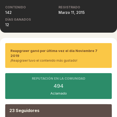
CONTENIDO
REGISTRADO
142
Marzo 11, 2015
DÍAS GANADOS
12
Reapgrawr ganó por última vez el día Noviembre 7
2019
¡Reapgrawr tuvo el contenido más gustado!
REPUTACIÓN EN LA COMUNIDAD
494
Aclamado
23 Seguidores