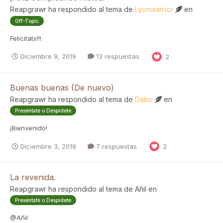
Reapgrawr
ha respondido al tema de
Lyonwarrior
en
Off-Topic
Felicitats!!!
Diciembre 9, 2019
13 respuestas
2
Buenas buenas (De nuevo)
Reapgrawr
ha respondido al tema de
Dabo
en
Preséntate o Despídete
¡Bienvenido!
Diciembre 3, 2019
7 respuestas
2
La revenida.
Reapgrawr
ha respondido al tema de
Añil
en
Preséntate o Despídete
@Añil