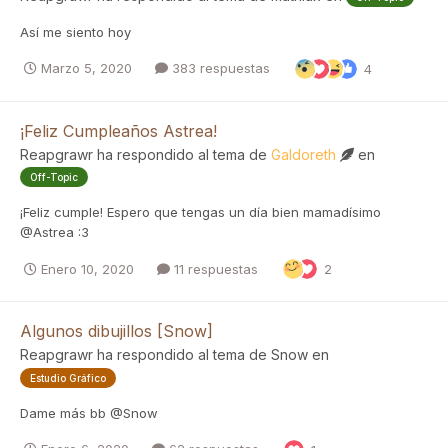
Así me siento hoy
Marzo 5, 2020
383 respuestas
4
¡Feliz Cumpleaños Astrea!
Reapgrawr
ha respondido al tema de
Galdoreth
en
Off-Topic
¡Feliz cumple! Espero que tengas un día bien mamadísimo
@Astrea :3
Enero 10, 2020
11 respuestas
2
Algunos dibujillos [Snow]
Reapgrawr
ha respondido al tema de
Snow
en
Estudio Gráfico
Dame más bb @Snow