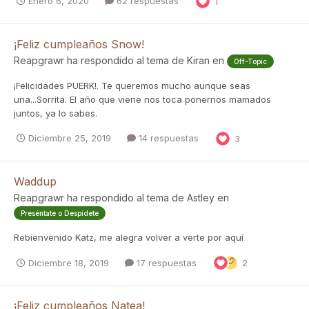
Enero 6, 2020
62 respuestas
1
¡Feliz cumpleaños Snow!
Reapgrawr
ha respondido al tema de
Kiran
en
Off-Topic
¡Felicidades PUERK!. Te queremos mucho aunque seas
una...Sorrita. El año que viene nos toca ponernos mamados
juntos, ya lo sabes.
Diciembre 25, 2019
14 respuestas
3
Waddup
Reapgrawr
ha respondido al tema de
Astley
en
Preséntate o Despídete
Rebienvenido Katz, me alegra volver a verte por aquí
Diciembre 18, 2019
17 respuestas
2
¡Feliz cumpleaños Natea!