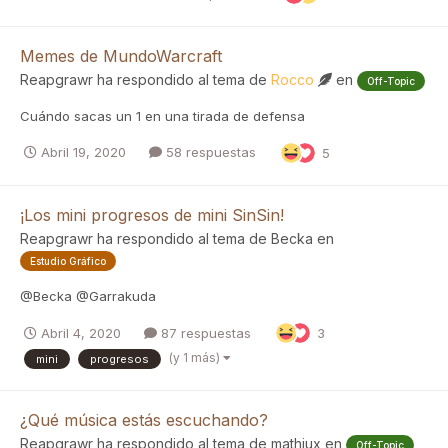
Memes de MundoWarcraft
Reapgrawr
ha respondido al tema de
Rocco
en
Off-Topic
Cuándo sacas un 1 en una tirada de defensa
Abril 19, 2020
58 respuestas
5
¡Los mini progresos de mini SinSin!
Reapgrawr
ha respondido al tema de
Becka
en
Estudio Gráfico
@Becka @Garrakuda
Abril 4, 2020
87 respuestas
3
(y 1 más)
mini
progresos
¿Qué música estás escuchando?
Reapgrawr
ha respondido al tema de
mathiux
en
Off-Topic