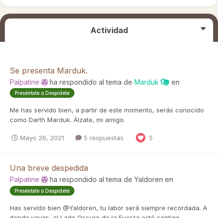
Actividad
Se presenta Marduk.
Palpatine
ha respondido al tema de
Marduk
en
Preséntate o Despídete
Me has servido bien, a partir de este momento, serás conocido
como Darth Marduk. Álzate, mi amigo.
Mayo 26, 2021
5 respuestas
5
Una breve despedida
Palpatine
ha respondido al tema de
Yaldoren
en
Preséntate o Despídete
Has servido bien @Yaldoren, tu labor será siempre recordada. A
donde vayas, el Lado Oscuro de la Fuerza esté contigo.