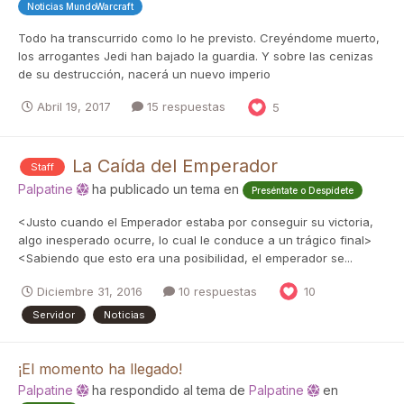
Noticias MundoWarcraft
Todo ha transcurrido como lo he previsto. Creyéndome muerto,
los arrogantes Jedi han bajado la guardia. Y sobre las cenizas
de su destrucción, nacerá un nuevo imperio
Abril 19, 2017
15 respuestas
5
La Caída del Emperador
Staff
Palpatine
ha publicado un tema en
Preséntate o Despídete
<Justo cuando el Emperador estaba por conseguir su victoria,
algo inesperado ocurre, lo cual le conduce a un trágico final>
<Sabiendo que esto era una posibilidad, el emperador se...
Diciembre 31, 2016
10 respuestas
10
Servidor
Noticias
¡El momento ha llegado!
Palpatine
ha respondido al tema de
Palpatine
en