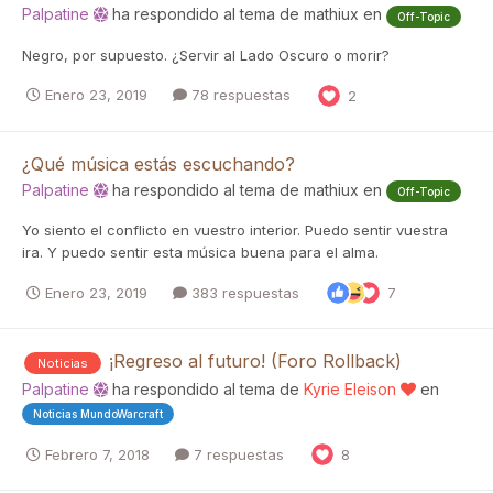
Palpatine
ha respondido al tema de
mathiux
en
Off-Topic
Negro, por supuesto. ¿Servir al Lado Oscuro o morir?
Enero 23, 2019
78 respuestas
2
¿Qué música estás escuchando?
Palpatine
ha respondido al tema de
mathiux
en
Off-Topic
Yo siento el conflicto en vuestro interior. Puedo sentir vuestra
ira. Y puedo sentir esta música buena para el alma.
Enero 23, 2019
383 respuestas
7
¡Regreso al futuro! (Foro Rollback)
Noticias
Palpatine
ha respondido al tema de
Kyrie Eleison
en
Noticias MundoWarcraft
Febrero 7, 2018
7 respuestas
8