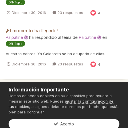
Off-Topic
Diciembre 30, 2016
23 respuestas
4
¡El momento ha llegado!
Palpatine
ha respondido al tema de
Palpatine
en
Off-Topic
Vuestros cobres: Ya Galdoreth se ha ocupado de ellos.
Diciembre 30, 2016
23 respuestas
4
Información Importante
Política de Privacidad
Hemos colocado
cookies
en su dispositivo para ayudar a
mejorar este sitio web. Puedes
ajustar la configuración de
Powered by Invision Community
tus cookies
, si sigues adelante daremos por hecho que estás
bien para continuar.
Acepto