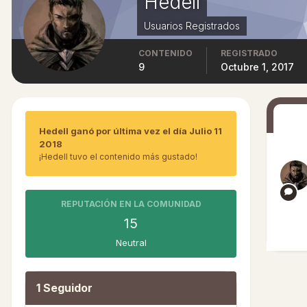
Hedell
Usuarios Registrados
CONTENIDO
REGISTRADO
9
Octubre 1, 2017
Hedell ganó por última vez el día Julio 11
2018
¡Hedell tuvo el contenido más gustado!
REPUTACIÓN EN LA COMUNIDAD
15
Neutral
1 Seguidor