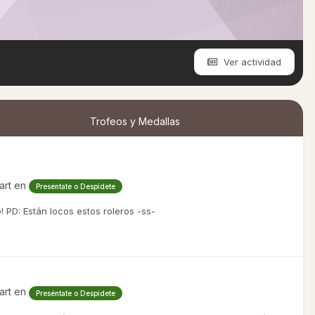
Ver actividad
Trofeos y Medallas
art
en
Preséntate o Despídete
 PD: Están locos estos roleros -ss-
art
en
Preséntate o Despídete