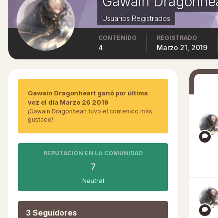
Gawain Dragonhea
Usuarios Registrados
CONTENIDO
REGISTRADO
4
Marzo 21, 2019
Gawain Dragonheart ganó por última
vez el día Marzo 26 2019
¡Gawain Dragonheart tuvo el contenido más
gustado!
REPUTACIÓN EN LA COMUNIDAD
7
Neutral
3 Seguidores