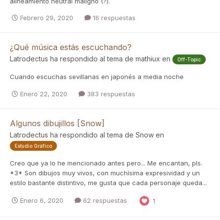
alineamiento neutral maligno (?).
Febrero 29, 2020
16 respuestas
¿Qué música estás escuchando?
Latrodectus
ha respondido al tema de
mathiux
en
Off-Topic
Cuando escuchas sevillanas en japonés a media noche
Enero 22, 2020
383 respuestas
Algunos dibujillos [Snow]
Latrodectus
ha respondido al tema de
Snow
en
Estudio Gráfico
Creo que ya lo he mencionado antes pero... Me encantan, pls.
*3* Son dibujos muy vivos, con muchísima expresividad y un
estilo bastante distintivo, me gusta que cada personaje queda...
Enero 6, 2020
62 respuestas
1