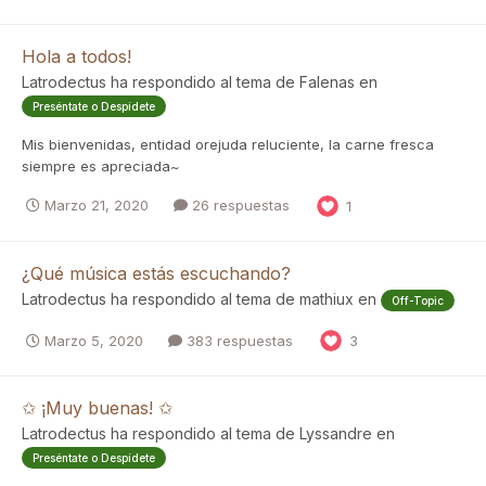
Hola a todos!
Latrodectus
ha respondido al tema de
Falenas
en
Preséntate o Despídete
Mis bienvenidas, entidad orejuda reluciente, la carne fresca
siempre es apreciada~
Marzo 21, 2020
26 respuestas
1
¿Qué música estás escuchando?
Latrodectus
ha respondido al tema de
mathiux
en
Off-Topic
Marzo 5, 2020
383 respuestas
3
✩ ¡Muy buenas! ✩
Latrodectus
ha respondido al tema de
Lyssandre
en
Preséntate o Despídete