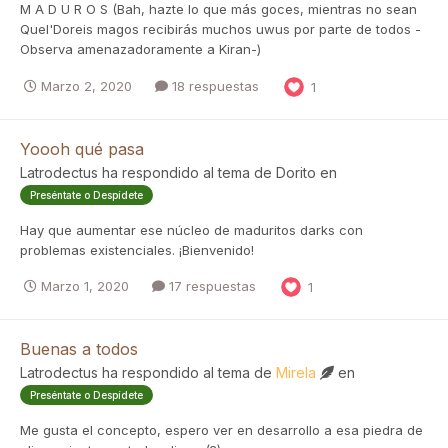
M A D U R O S (Bah, hazte lo que más goces, mientras no sean
Quel'Doreis magos recibirás muchos uwus por parte de todos -
Observa amenazadoramente a Kiran-)
Marzo 2, 2020
18 respuestas
1
Yoooh qué pasa
Latrodectus
ha respondido al tema de
Dorito
en
Preséntate o Despídete
Hay que aumentar ese núcleo de maduritos darks con
problemas existenciales. ¡Bienvenido!
Marzo 1, 2020
17 respuestas
1
Buenas a todos
Latrodectus
ha respondido al tema de
Mirela
en
Preséntate o Despídete
Me gusta el concepto, espero ver en desarrollo a esa piedra de