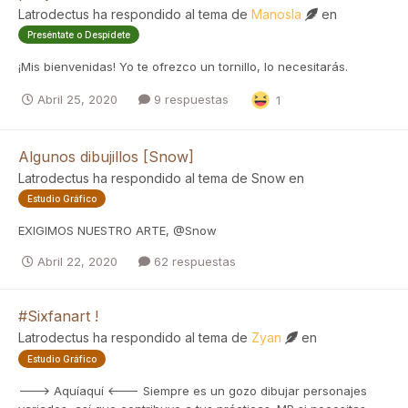
Latrodectus
ha respondido al tema de
Manosla
en
Preséntate o Despídete
¡Mis bienvenidas! Yo te ofrezco un tornillo, lo necesitarás.
Abril 25, 2020
9 respuestas
1
Algunos dibujillos [Snow]
Latrodectus
ha respondido al tema de
Snow
en
Estudio Gráfico
EXIGIMOS NUESTRO ARTE, @Snow
Abril 22, 2020
62 respuestas
#Sixfanart !
Latrodectus
ha respondido al tema de
Zyan
en
Estudio Gráfico
---> Aquíaquí <--- Siempre es un gozo dibujar personajes