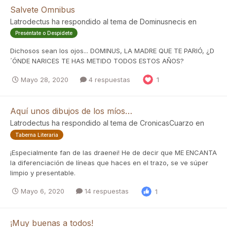
Salvete Omnibus
Latrodectus
ha respondido al tema de
Dominusnecis
en
Preséntate o Despídete
Dichosos sean los ojos... DOMINUS, LA MADRE QUE TE PARIÓ, ¿D
´ÓNDE NARICES TE HAS METIDO TODOS ESTOS AÑOS?
Mayo 28, 2020
4 respuestas
1
Aquí unos dibujos de los míos…
Latrodectus
ha respondido al tema de
CronicasCuarzo
en
Taberna Literaria
¡Especialmente fan de las draenei! He de decir que ME ENCANTA
la diferenciación de líneas que haces en el trazo, se ve súper
limpio y presentable.
Mayo 6, 2020
14 respuestas
1
¡Muy buenas a todos!