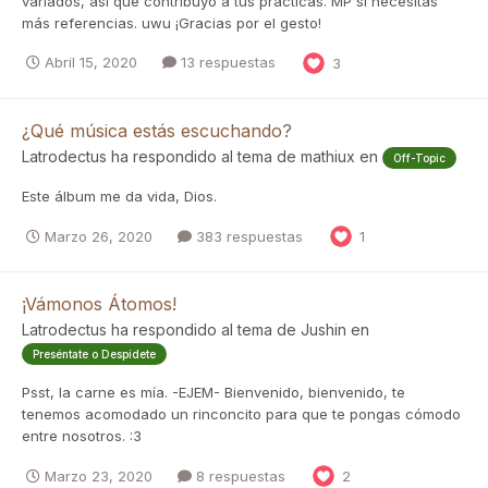
variados, así que contribuyo a tus prácticas. MP si necesitas
más referencias. uwu ¡Gracias por el gesto!
Abril 15, 2020
13 respuestas
3
¿Qué música estás escuchando?
Latrodectus
ha respondido al tema de
mathiux
en
Off-Topic
Este álbum me da vida, Dios.
Marzo 26, 2020
383 respuestas
1
¡Vámonos Átomos!
Latrodectus
ha respondido al tema de
Jushin
en
Preséntate o Despídete
Psst, la carne es mía. -EJEM- Bienvenido, bienvenido, te
tenemos acomodado un rinconcito para que te pongas cómodo
entre nosotros. :3
Marzo 23, 2020
8 respuestas
2