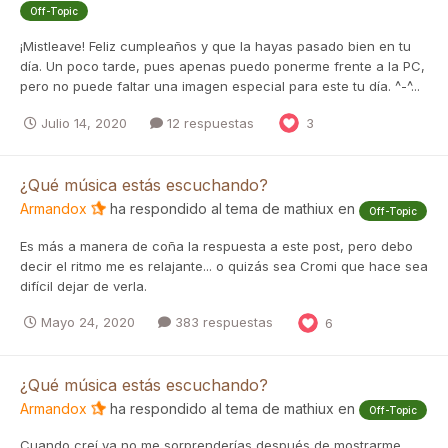
Off-Topic
¡Mistleave! Feliz cumpleaños y que la hayas pasado bien en tu
día. Un poco tarde, pues apenas puedo ponerme frente a la PC,
pero no puede faltar una imagen especial para este tu día. ^-^...
Julio 14, 2020
12 respuestas
3
¿Qué música estás escuchando?
Armandox
ha respondido al tema de
mathiux
en
Off-Topic
Es más a manera de coña la respuesta a este post, pero debo
decir el ritmo me es relajante... o quizás sea Cromi que hace sea
difícil dejar de verla.
Mayo 24, 2020
383 respuestas
6
¿Qué música estás escuchando?
Armandox
ha respondido al tema de
mathiux
en
Off-Topic
Cuando creí ya no me sorprenderías después de mostrarme