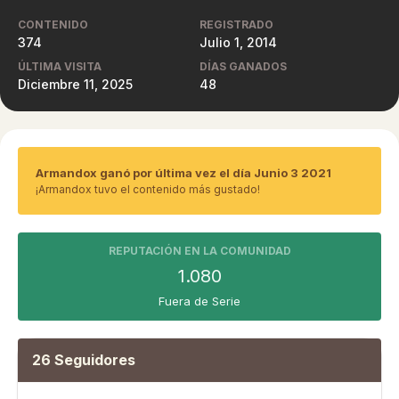
CONTENIDO
REGISTRADO
374
Julio 1, 2014
ÚLTIMA VISITA
DÍAS GANADOS
Diciembre 11, 2025
48
Armandox ganó por última vez el día Junio 3 2021
¡Armandox tuvo el contenido más gustado!
REPUTACIÓN EN LA COMUNIDAD
1.080
Fuera de Serie
26 Seguidores