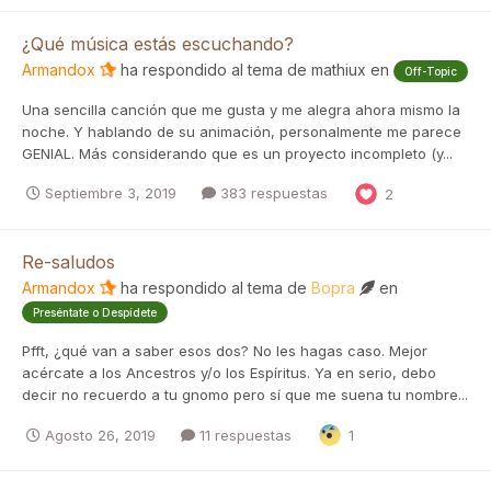
¿Qué música estás escuchando?
Armandox
ha respondido al tema de
mathiux
en
Off-Topic
Una sencilla canción que me gusta y me alegra ahora mismo la
noche. Y hablando de su animación, personalmente me parece
GENIAL. Más considerando que es un proyecto incompleto (y...
Septiembre 3, 2019
383 respuestas
2
Re-saludos
Armandox
ha respondido al tema de
Bopra
en
Preséntate o Despídete
Pfft, ¿qué van a saber esos dos? No les hagas caso. Mejor
acércate a los Ancestros y/o los Espíritus. Ya en serio, debo
decir no recuerdo a tu gnomo pero sí que me suena tu nombre...
Agosto 26, 2019
11 respuestas
1