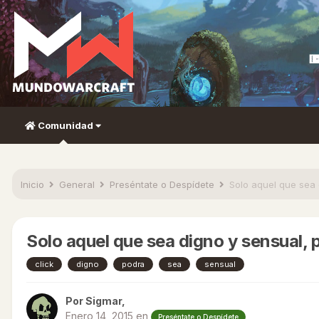
Comunidad
Inicio
General
Preséntate o Despídete
Solo aquel que sea 
Solo aquel que sea digno y sensual, p
click
digno
podra
sea
sensual
Por
Sigmar
,
Enero 14, 2015
en
Preséntate o Despídete