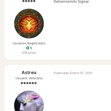
Rebienvenido Sigmar.
Usuarios Registrados
5
419 posts
Astrea
Publicado
Enero 15, 2015
Usuario Veterano
¡Bienvenido de nuevo!
Espero que vuelvas a pasártelo ge
¡Nos vemos ingame!