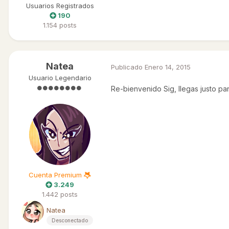
Usuarios Registrados
190
1.154 posts
Natea
Publicado
Enero 14, 2015
Usuario Legendario
Re-bienvenido Sig, llegas justo p
Cuenta Premium
3.249
1.442 posts
Natea
Desconectado