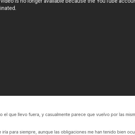
mpo el que llevo fuera, y casualmente parece que vuelvo por las mis
me iría para siempre, aunque las obligaciones me han tenido bien o