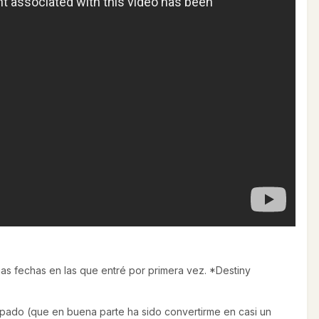
mas fechas en las que entré por primera vez. *Destiny
cupado (que en buena parte ha sido convertirme en casi un