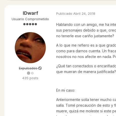
IDwarf
Publicado
Abril 24, 2018
Usuario Comprometido
Hablando con un amigo, me ha inte
sus personajes debido a que, creo y
no tenerle ese cariño justamente?
A lo que me refiero es a que grad
como para darnos cuenta. Un fraca
nosotros no nos afecte en nada. Po
¿Qué tan conectados o encariñados
Expulsados
que mueran de manera justificada?
0
435 posts
En mi caso:
Anteriormente solía tener mucho ca
salía. Tomé precaución de esto y f
muere, quizá me moleste si este p