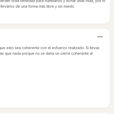
erder toda seriedad para humillarlos y echar unas risas, por lo
levarlos de una forma más libre y sin miedo.
que esto sea coherente con el esfuerzo realizado. Si llevas
 Más que nada porque no se daría un cierre coherente al