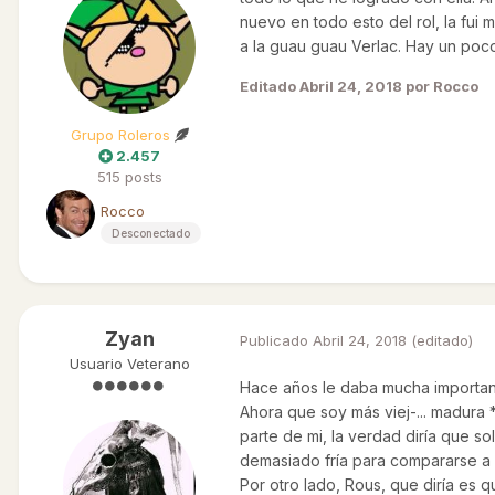
nuevo en todo esto del rol, la fui
a la guau guau Verlac. Hay un poc
Editado
Abril 24, 2018
por Rocco
Grupo Roleros
2.457
515 posts
Rocco
Desconectado
Zyan
Publicado
Abril 24, 2018
(editado)
Usuario Veterano
Hace años le daba mucha importanci
Ahora que soy más viej-... madura 
parte de mi, la verdad diría que s
demasiado fría para compararse a 
Por otro lado, Rous, que diría es 