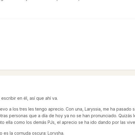
scribir en él, así que ahí va.
levo a los tres les tengo aprecio. Con una, Laryssia, me ha pasado
 otras personas que a día de hoy ya no se han pronunciado. Quizás 
o ella como los demás PJs, el aprecio se ha ido dando por las vive
o es la cornuda oscura: Lorysha.