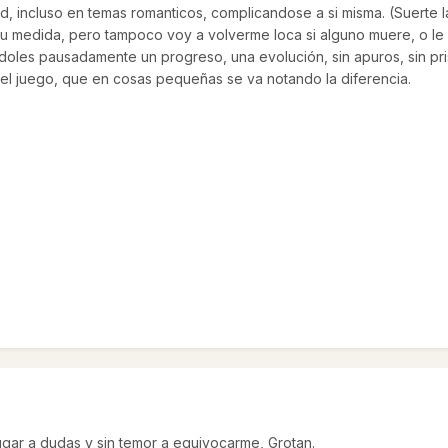
tad, incluso en temas romanticos, complicandose a si misma. (Suerte 
su medida, pero tampoco voy a volverme loca si alguno muere, o le
oles pausadamente un progreso, una evolución, sin apuros, sin pr
del juego, que en cosas pequeñas se va notando la diferencia.
ugar a dudas y sin temor a equivocarme, Grotan.