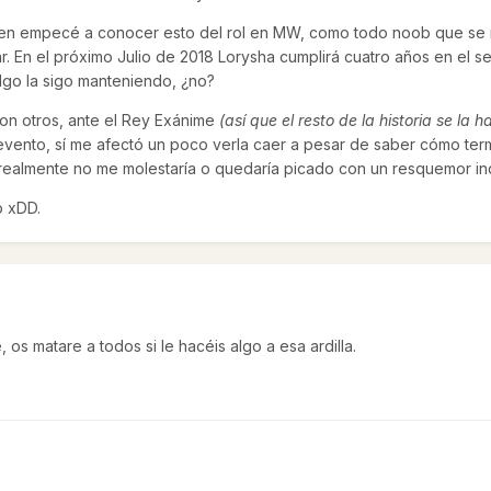
uien empecé a conocer esto del rol en MW, como todo noob que se 
ar. En el próximo Julio de 2018 Lorysha cumplirá cuatro años en el se
lgo la sigo manteniendo, ¿no?
con otros, ante el Rey Exánime
(así que el resto de la historia se la 
vento, sí me afectó un poco verla caer a pesar de saber cómo termi
 realmente no me molestaría o quedaría picado con un resquemor in
o xDD.
os matare a todos si le hacéis algo a esa ardilla.