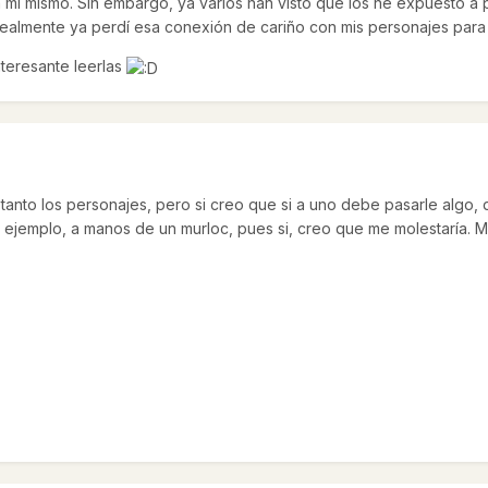
 mi mismo. Sin embargo, ya varios han visto que los he expuesto a p
ealmente ya perdí esa conexión de cariño con mis personajes para l
nteresante leerlas
anto los personajes, pero si creo que si a uno debe pasarle algo, 
or ejemplo, a manos de un murloc, pues si, creo que me molestaría.