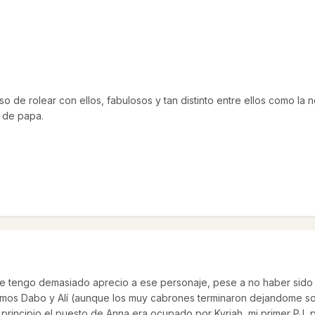
de rolear con ellos, fabulosos y tan distinto entre ellos como la 
 de papa.
e tengo demasiado aprecio a ese personaje, pese a no haber sido e
primos Dabo y Alí (aunque los muy cabrones terminaron dejandome s
Al principio el puesto de Anna era ocupado por Kyriah, mi primer P