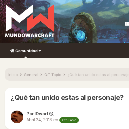
Comunidad
Inicio
General
Off-Topic
¿Qué tan unido estas al personaj
¿Qué tan unido estas al personaje?
Por
IDwarf
,
Abril 24, 2018
en
Off-Topic