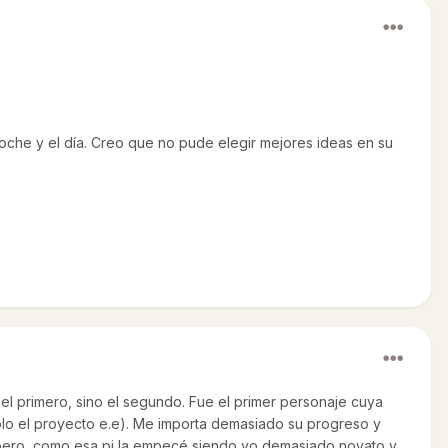
noche y el día. Creo que no pude elegir mejores ideas en su
l primero, sino el segundo. Fue el primer personaje cuya
olo el proyecto e.e). Me importa demasiado su progreso y
J, pero, como esa pj la empecé siendo yo demasiado novato y