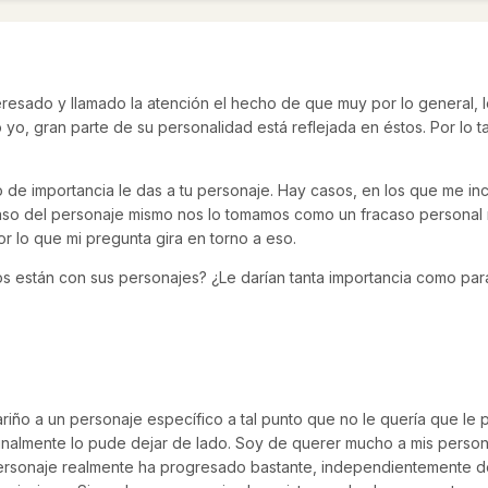
resado y llamado la atención el hecho de que muy por lo general, 
o, gran parte de su personalidad está reflejada en éstos. Por lo tant
o de importancia le das a tu personaje. Hay casos, en los que me i
so del personaje mismo nos lo tomamos como un fracaso personal n
r lo que mi pregunta gira en torno a eso.
 están con sus personajes? ¿Le darían tanta importancia como para 
riño a un personaje específico a tal punto que no le quería que le p
inalmente lo pude dejar de lado. Soy de querer mucho a mis persona
ersonaje realmente ha progresado bastante, independientemente de 