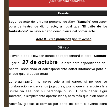
para ver este contenido.
Evento
Segundo acto de la trama personal de
Illien
. "
Samaín
" correspo
obra de teatro de dicho acto, al igual que "
El baile de lo
fantásticos
" se llevó a cabo como cierre del primer acto.
Acto II - Tres promesas por un deseo
Off - rol
El evento de Halloween donde se representará la obra "
Samaín
27 de octubre
lugar el
. La hora será especificada en
aparte, añadiendo el correspondiente cartel informativo para 
el que quiera pueda acudir.
La organización no corre solo a mi cargo, si no que s
colaboración entre varios jugadores, por lo que si a alguien le
unirse ya sea con su personaje o un ST para hacer algú
(actores) o simplemente aportar ideas, será más que bien recibi
Además, gracias al permiso por parte del staff, el evento con