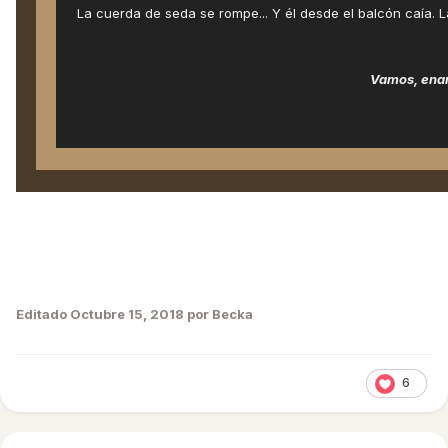
La cuerda de seda se rompe... Y él desde el balcón caía. La
Vamos, enam
Editado
Octubre 15, 2018
por Becka
6