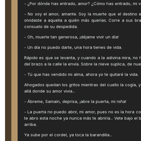
- ¿Por dónde has entrado, amor? ¿Cómo has entrado, mi vida
- No soy el amor, amante. Soy la muerte que el destino e
olvidaste a aquella a quién más querías. Corre a sus br
consuelo de su despedida.
- Oh, muerte tan generosa, ¡déjame vivir un día!
- Un día no puedo darte, una hora tienes de vida.
Rápido es que se levanta, y cuando a la adivina mira, no h
del brazo a la calle la envía. Sobre la nieve suplica, de n
- Tú que has vendido mi alma, ahora yo te quitaré la vida.
Ahogados quedan los gritos mientras del cuello la cogía, y a
allá donde su amor vivía...
- Ábreme, Samaín, deprisa, ¡abre la puerta, mi niña!
- La puerta no puedo abrir, mi amor, pues no es la hora c
te abro esta noche ya nunca más te abriría... Vete bajo e
arriba.
Ya sube por el cordel, ya toca la barandilla...