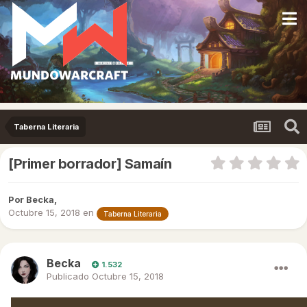
Taberna Literaria
[Primer borrador] Samaín
Por
Becka
,
Octubre 15, 2018
en
Taberna Literaria
Becka
1.532
Publicado
Octubre 15, 2018