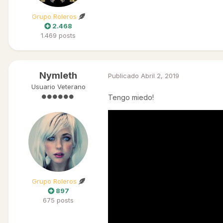
Grupo Roleros
2.468
1.469 posts
Nymleth
Publicado
Abril 2, 2019
Usuario Veterano
Tengo miedo!
Grupo Roleros
897
675 posts