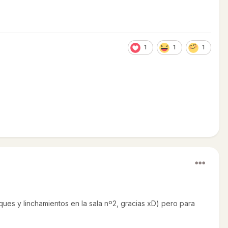
1
1
1
ues y linchamientos en la sala nº2, gracias xD) pero para