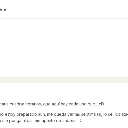
 e_e
ocaría cuadrar horarios, que aquí hay cada uno que... xD
 estoy preparado aún, me queda ver las séptima (sí, lo sé, los ataq
ndo me ponga al día, me apunto de cabeza :D