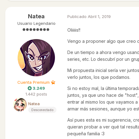
Natea
Publicado
Abril 1, 2019
Usuario Legendario
Oliiiiis!!
Vengo a proponer algo que creo q
De un tiempo a ahora vengo usando 
series, etc. Lo descubrí por un g
Mi propuesta inicial sería ver jun
verlo juntos, los que podamos.
Cuenta Premium
3.249
Si no estoy mal, la última temporad
1.442 posts
juntos, ya que uno hace de "host",
entrar al mismo los que vayamos a 
Natea
armar más sesiones, aunque yo es
Desconectado
Así pues esta es mi sugerencia, c
quieran probar a ver qué tal resu
pequeña familia
:3