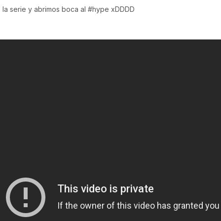
de la serie y abrimos boca al #hype xDDDD