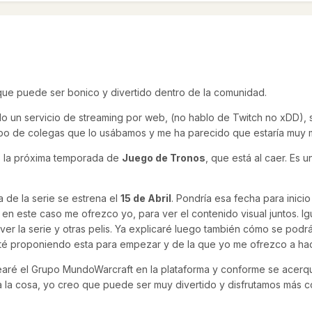
ue puede ser bonico y divertido dentro de la comunidad.
un servicio de streaming por web, (no hablo de Twitch no xDD), se 
rupo de colegas que lo usábamos y me ha parecido que estaría muy m
tos la próxima temporada de
Juego de Tronos
, que está al caer. Es 
a de la serie se estrena el
15 de Abril
. Pondría esa fecha para inici
 en este caso me ofrezco yo, para ver el contenido visual juntos. I
ver la serie y otras pelis. Ya explicaré luego también cómo se podrá
té proponiendo esta para empezar y de la que yo me ofrezco a ha
rearé el Grupo MundoWarcraft en la plataforma y conforme se acerqu
lta la cosa, yo creo que puede ser muy divertido y disfrutamos más