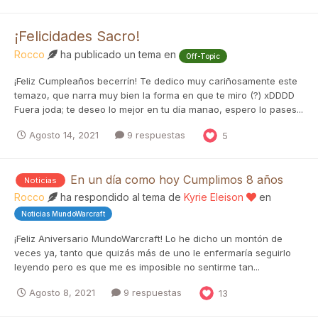
¡Felicidades Sacro!
Rocco
ha publicado un tema en
Off-Topic
¡Feliz Cumpleaños becerrín! Te dedico muy cariñosamente este
temazo, que narra muy bien la forma en que te miro (?) xDDDD
Fuera joda; te deseo lo mejor en tu día manao, espero lo pases...
Agosto 14, 2021
9 respuestas
5
En un día como hoy Cumplimos 8 años
Noticias
Rocco
ha respondido al tema de
Kyrie Eleison
en
Noticias MundoWarcraft
¡Feliz Aniversario MundoWarcraft! Lo he dicho un montón de
veces ya, tanto que quizás más de uno le enfermaría seguirlo
leyendo pero es que me es imposible no sentirme tan...
Agosto 8, 2021
9 respuestas
13