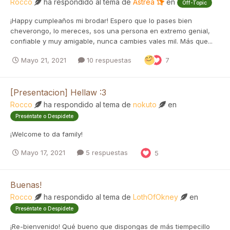
Rocco
ha respondido al tema de
Astrea
en
Off-Topic
¡Happy cumpleaños mi brodar! Espero que lo pases bien
cheverongo, lo mereces, sos una persona en extremo genial,
confiable y muy amigable, nunca cambies vales mil. Más que...
Mayo 21, 2021
10 respuestas
7
[Presentacion] Hellaw :3
Rocco
ha respondido al tema de
nokuto
en
Preséntate o Despídete
¡Welcome to da family!
Mayo 17, 2021
5 respuestas
5
Buenas!
Rocco
ha respondido al tema de
LothOfOkney
en
Preséntate o Despídete
¡Re-bienvenido! Qué bueno que dispongas de más tiempecillo