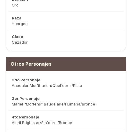
Oro
Raza
Huargen
Clase
Cazador
Otros Personajes
2do Personaje
Anadalor Mor'tharion/Quel'dorei/Plata
3er Personaje
Mariel "Mortens" Baudelaire/Humana/Bronce
4to Personaje
Aleril Brightstar/Sin'dorei/Bronce