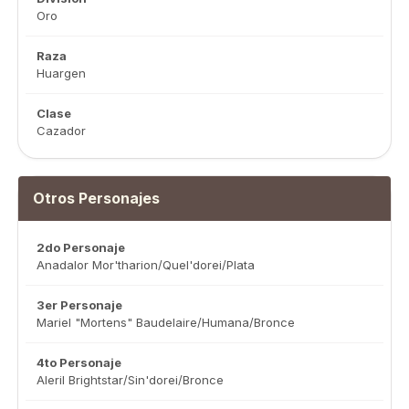
Oro
Raza
Huargen
Clase
Cazador
Otros Personajes
2do Personaje
Anadalor Mor'tharion/Quel'dorei/Plata
3er Personaje
Mariel "Mortens" Baudelaire/Humana/Bronce
4to Personaje
Aleril Brightstar/Sin'dorei/Bronce