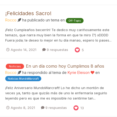
¡Felicidades Sacro!
Rocco
ha publicado un tema en
Off-Topic
¡Feliz Cumpleaños becerrín! Te dedico muy cariñosamente este
temazo, que narra muy bien la forma en que te miro (?) xDDDD
Fuera joda; te deseo lo mejor en tu día manao, espero lo pases...
Agosto 14, 2021
9 respuestas
5
En un día como hoy Cumplimos 8 años
Noticias
Rocco
ha respondido al tema de
Kyrie Eleison
en
Noticias MundoWarcraft
¡Feliz Aniversario MundoWarcraft! Lo he dicho un montón de
veces ya, tanto que quizás más de uno le enfermaría seguirlo
leyendo pero es que me es imposible no sentirme tan...
Agosto 8, 2021
9 respuestas
13