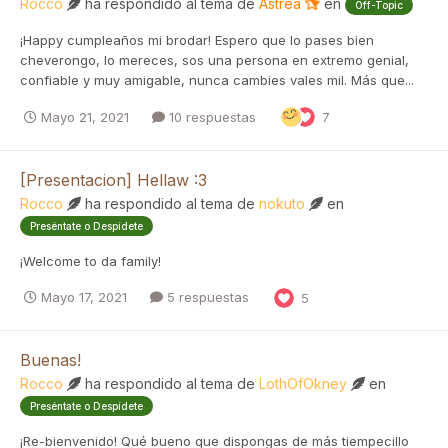
Rocco
ha respondido al tema de
Astrea
en
Off-Topic
¡Happy cumpleaños mi brodar! Espero que lo pases bien
cheverongo, lo mereces, sos una persona en extremo genial,
confiable y muy amigable, nunca cambies vales mil. Más que...
Mayo 21, 2021
10 respuestas
7
[Presentacion] Hellaw :3
Rocco
ha respondido al tema de
nokuto
en
Preséntate o Despídete
¡Welcome to da family!
Mayo 17, 2021
5 respuestas
5
Buenas!
Rocco
ha respondido al tema de
LothOfOkney
en
Preséntate o Despídete
¡Re-bienvenido! Qué bueno que dispongas de más tiempecillo