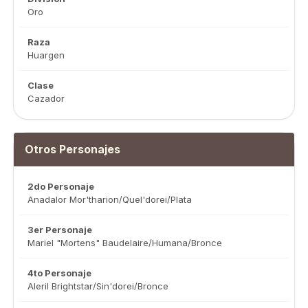
Oro
Raza
Huargen
Clase
Cazador
Otros Personajes
2do Personaje
Anadalor Mor'tharion/Quel'dorei/Plata
3er Personaje
Mariel "Mortens" Baudelaire/Humana/Bronce
4to Personaje
Aleril Brightstar/Sin'dorei/Bronce