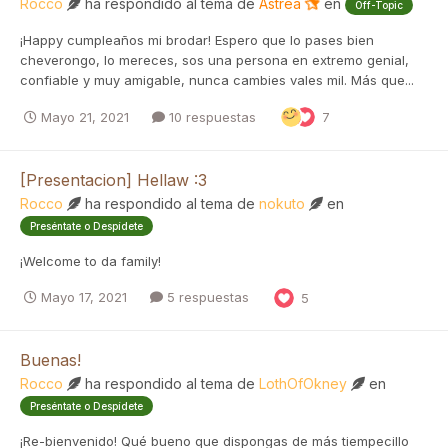
Rocco
ha respondido al tema de
Astrea
en
Off-Topic
¡Happy cumpleaños mi brodar! Espero que lo pases bien
cheverongo, lo mereces, sos una persona en extremo genial,
confiable y muy amigable, nunca cambies vales mil. Más que...
Mayo 21, 2021
10 respuestas
7
[Presentacion] Hellaw :3
Rocco
ha respondido al tema de
nokuto
en
Preséntate o Despídete
¡Welcome to da family!
Mayo 17, 2021
5 respuestas
5
Buenas!
Rocco
ha respondido al tema de
LothOfOkney
en
Preséntate o Despídete
¡Re-bienvenido! Qué bueno que dispongas de más tiempecillo