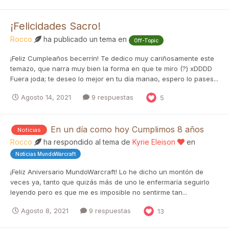
¡Felicidades Sacro!
Rocco
ha publicado un tema en
Off-Topic
¡Feliz Cumpleaños becerrín! Te dedico muy cariñosamente este
temazo, que narra muy bien la forma en que te miro (?) xDDDD
Fuera joda; te deseo lo mejor en tu día manao, espero lo pases...
Agosto 14, 2021
9 respuestas
5
En un día como hoy Cumplimos 8 años
Noticias
Rocco
ha respondido al tema de
Kyrie Eleison
en
Noticias MundoWarcraft
¡Feliz Aniversario MundoWarcraft! Lo he dicho un montón de
veces ya, tanto que quizás más de uno le enfermaría seguirlo
leyendo pero es que me es imposible no sentirme tan...
Agosto 8, 2021
9 respuestas
13